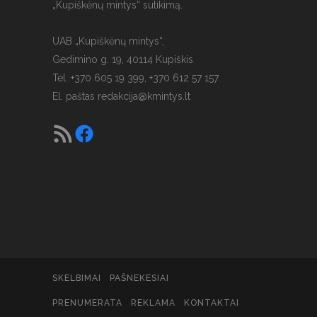
„Kupiškėnų mintys“ sutikimą.
UAB „Kupiškėnų mintys“,
Gedimino g. 19, 40114 Kupiškis
Tel. +370 605 19 399, +370 612 57 157.
El. paštas
redakcija@kmintys.lt
SKELBIMAI
PAŠNEKESIAI
PRENUMERATA
REKLAMA
KONTAKTAI