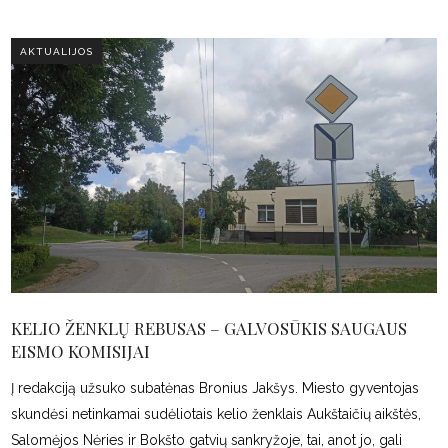
AKTUALIJOS
KELIO ŽENKLŲ REBUSAS – GALVOSŪKIS SAUGAUS
EISMO KOMISIJAI
Į redakciją užsuko subatėnas Bronius Jakšys. Miesto gyventojas
skundėsi netinkamai sudėliotais kelio ženklais Aukštaičių aikštės,
Salomėjos Nėries ir Bokšto gatvių sankryžoje, tai, anot jo, gali