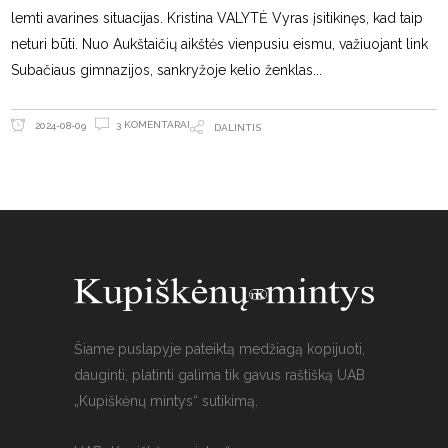
lemti avarines situacijas. Kristina VALYTĖ Vyras įsitikinęs, kad taip
neturi būti. Nuo Aukštaičių aikštės vienpusiu eismu, važiuojant link
Subačiaus gimnazijos, sankryžoje kelio ženklas
3 KOMENTARAI
2024-08-09
DALINTIS
Šiame puslapyje pateiktą medžiagą kopijuoti,
dauginti, platinti galima tik gavus raštišką UAB
„Kupiškėnų mintys“ sutikimą.