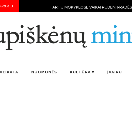
Aktualu
TARTU MOKYKLOSE VAIKAI RUDENĮ PRADĖS MOKYTIS 
VEIKATA
NUOMONĖS
KULTŪRA
ĮVAIRU