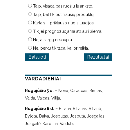
Taip, visada pasiruošiu iš anksto.
Taip, bet tik būtiniausių produktų.
Kartais – priklauso nuo situacijos.
Tik jei prognozuojama atšiauri žiema.
Ne, atsargų nekaupiu.
Ne, perku tik tada, kai prireikia.
Rezultatai
VARDADIENIAI
Rugpjūčio 5 d.
– Nona, Osvaldas, Rimtas,
Vaida, Vaidas, Vilija.
Rugpjūčio 6 d.
– Bilvina, Bilvinas, Bilvinė,
Bylotė, Daiva, Josbutas, Josbutė, Josgailas,
Josgailė, Karolina, Vaidutis.