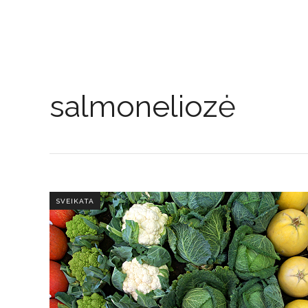
salmoneliozė
SVEIKATA