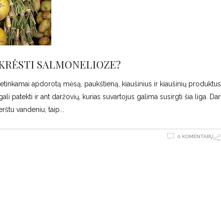
IKRĖSTI SALMONELIOZE?
etinkamai apdorotą mėsą, paukštieną, kiaušinius ir kiaušinių produktus,
gali patekti ir ant daržovių, kurias suvartojus galima susirgti šia liga. D
rštu vandeniu, taip
0 KOMENTARŲ