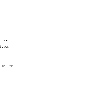
 tačiau
aržovės
DALINTIS