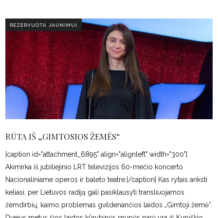
REZERVUOTA JAUNIMUI
RŪTA IŠ „GIMTOSIOS ŽEMĖS“
[caption id="attachment_6895" align="alignleft" width="300"]
Akimirka iš jubiliejinio LRT televizijos 60-mečio koncerto
Nacionaliniame operos ir baleto teatre.[/caption] Kas rytais anksti
keliasi, per Lietuvos radiją gali pasiklausyti transliuojamos
žemdirbių, kaimo problemas gvildenančios laidos „Gimtoji žemė“.
Dvejus metus šios laidos kūrybinės grupės narė yra iš Kupiškio