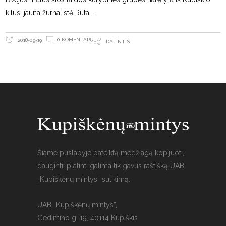
kilusi jauna žurnalistė Rūta
0 KOMENTARŲ
2018-09-19
DALINTIS
Šiame puslapyje pateiktą medžiagą kopijuoti,
dauginti, platinti galima tik gavus raštišką UAB
„Kupiškėnų mintys“ sutikimą.
UAB „Kupiškėnų mintys“,
Gedimino g. 19, 40114 Kupiškis