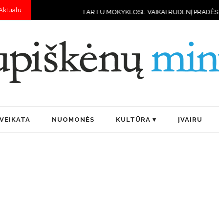
Aktualu
TARTU MOKYKLOSE VAIKAI RUDENĮ PRADĖS MOKYTIS VALD
VEIKATA
NUOMONĖS
KULTŪRA
ĮVAIRU