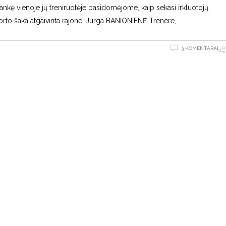
lankę vienoje jų treniruotėje pasidomėjome, kaip sekasi irkluotojų
rto šaka atgaivinta rajone. Jurga BANIONIENĖ Trenere,
3 KOMENTARAI