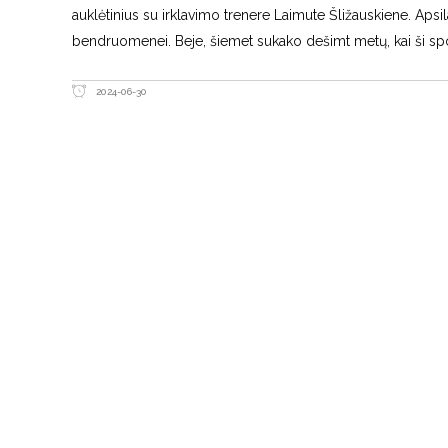
auklėtinius su irklavimo trenere Laimute Šližauskiene. Apsi
bendruomenei. Beje, šiemet sukako dešimt metų, kai ši spo
2024-06-30