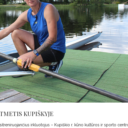
METIS KUPIŠKYJE
sitreniruojančius irkluotojus – Kupiškio r. kūno kultūros ir sporto centr