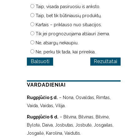
Taip, visada pasiruošiu iš anksto.
Taip, bet tik būtiniausių produktų.
Kartais – priklauso nuo situacijos.
Tik jei prognozuojama atšiauri žiema.
Ne, atsargų nekaupiu.
Ne, perku tik tada, kai prireikia.
Rezultatai
VARDADIENIAI
Rugpjūčio 5 d.
– Nona, Osvaldas, Rimtas,
Vaida, Vaidas, Vilija.
Rugpjūčio 6 d.
– Bilvina, Bilvinas, Bilvinė,
Bylotė, Daiva, Josbutas, Josbutė, Josgailas,
Josgailė, Karolina, Vaidutis.