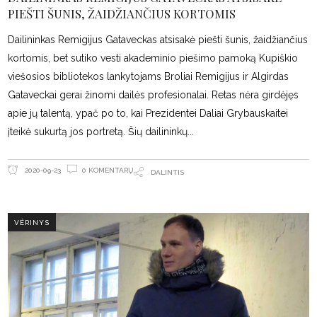
PIEŠTI ŠUNIS, ŽAIDŽIANČIUS KORTOMIS
Dailininkas Remigijus Gataveckas atsisakė piešti šunis, žaidžiančius
kortomis, bet sutiko vesti akademinio piešimo pamoką Kupiškio
viešosios bibliotekos lankytojams Broliai Remigijus ir Algirdas
Gataveckai gerai žinomi dailės profesionalai. Retas nėra girdėjęs
apie jų talentą, ypač po to, kai Prezidentei Daliai Grybauskaitei
įteikė sukurtą jos portretą. Šių dailininkų
0 KOMENTARŲ
2020-09-23
DALINTIS
VĖRINYS