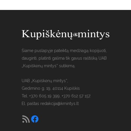
Šiame puslapyje pateiktą medžiagą kopijuoti,
dauginti, platinti galima tik gavus raštišką UAB
„Kupiškėnų mintys“ sutikimą.
UAB „Kupiškėnų mintys“,
Gedimino g. 19, 40114 Kupiškis
Tel. +370 605 19 399, +370 612 57 157.
El. paštas
redakcija@kmintys.lt