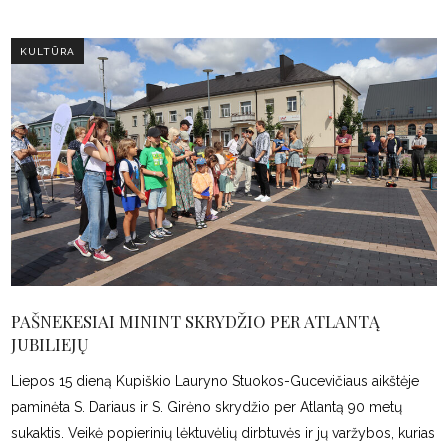
KULTŪRA
PAŠNEKESIAI MININT SKRYDŽIO PER ATLANTĄ
JUBILIEJŲ
Liepos 15 dieną Kupiškio Lauryno Stuokos-Gucevičiaus aikštėje
paminėta S. Dariaus ir S. Girėno skrydžio per Atlantą 90 metų
sukaktis. Veikė popierinių lėktuvėlių dirbtuvės ir jų varžybos, kurias