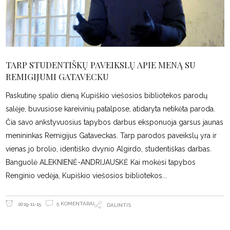
TARP STUDENTIŠKŲ PAVEIKSLŲ APIE MENĄ SU
REMIGIJUMI GATAVECKU
Paskutinę spalio dieną Kupiškio viešosios bibliotekos parodų
salėje, buvusiose kareivinių patalpose, atidaryta netikėta paroda.
Čia savo ankstyvuosius tapybos darbus eksponuoja garsus jaunas
menininkas Remigijus Gataveckas. Tarp parodos paveikslų yra ir
vienas jo brolio, identiško dvynio Algirdo, studentiškas darbas.
Banguolė ALEKNIENĖ-ANDRIJAUSKĖ Kai mokėsi tapybos
Renginio vedėja, Kupiškio viešosios bibliotekos
5 KOMENTARAI
2019-11-15
DALINTIS