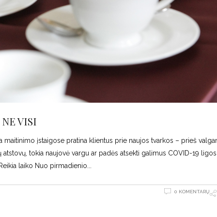
NE VISI
a maitinimo įstaigose pratina klientus prie naujos tvarkos – prieš valga
 atstovų, tokia naujovė vargu ar padės atsekti galimus COVID-19 ligos 
Reikia laiko Nuo pirmadienio
0 KOMENTARŲ