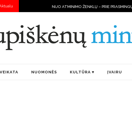
Aktualu
NUO ATMINIMO ŽENKLŲ – PRIE PRASMINGŲ DARBŲ
STRAZDA
VEIKATA
NUOMONĖS
KULTŪRA
ĮVAIRU