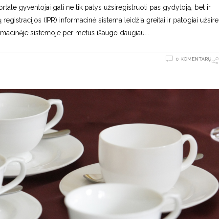
tale gyventojai gali ne tik patys užsiregistruoti pas gydytoją, bet ir
registracijos (IPR) informacinė sistema leidžia greitai ir patogiai užsire
nformacinėje sistemoje per metus išaugo daugiau
0 KOMENTARŲ