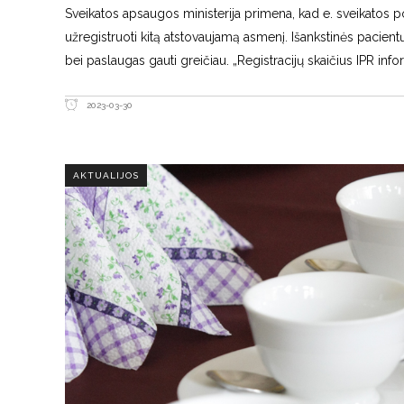
Sveikatos apsaugos ministerija primena, kad e. sveikatos por
užregistruoti kitą atstovaujamą asmenį. Išankstinės pacientų 
bei paslaugas gauti greičiau. „Registracijų skaičius IPR i
2023-03-30
AKTUALIJOS