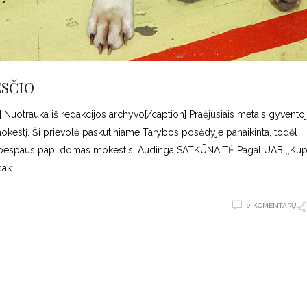
SČIO
"] Nuotrauka iš redakcijos archyvo[/caption] Praėjusiais metais gyventoj
s mokestį. Ši prievolė paskutiniame Tarybos posėdyje panaikinta, todėl
bespaus papildomas mokestis. Audinga SATKŪNAITĖ Pagal UAB ,,Kup
sak
0 KOMENTARŲ