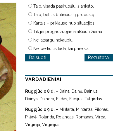
Taip, visada pasiruošiu iš anksto.
Taip, bet tik būtiniausių produktų.
Kartais – priklauso nuo situacijos.
Tik jei prognozuojama atšiauri žiema.
Ne, atsargų nekaupiu.
Ne, perku tik tada, kai prireikia.
Rezultatai
VARDADIENIAI
Rugpjūčio 8 d.
– Daina, Dainė, Dainius,
Dainys, Dainora, Elidas, Elidijus, Tulgirdas.
Rugpjūčio 9 d.
– Mintarta, Mintartas, Pilėnas,
Pilėnė, Rolanda, Rolandas, Romanas, Virga,
Virginija, Virginijus.