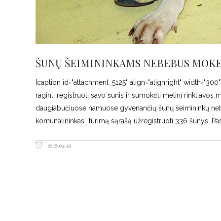
ŠUNŲ ŠEIMININKAMS NEBEBUS MOKE
[caption id="attachment_5125" align="alignright" width="300
raginti registruoti savo šunis ir sumokėti metinį rinkliavo
daugiabučiuose namuose gyvenančių šunų šeimininkų ne
komunalininkas“ turimą sąrašą užregistruoti 336 šunys. Pa
2018-04-10