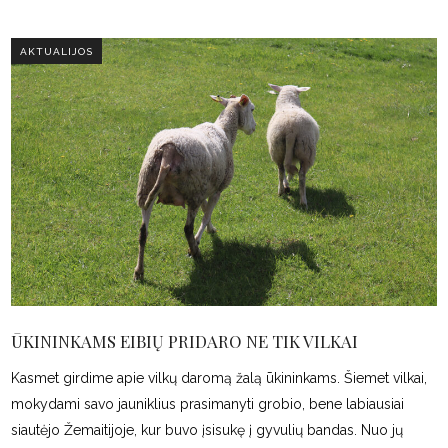
AKTUALIJOS
ŪKININKAMS EIBIŲ PRIDARO NE TIK VILKAI
Kasmet girdime apie vilkų daromą žalą ūkininkams. Šiemet vilkai,
mokydami savo jauniklius prasimanyti grobio, bene labiausiai
siautėjo Žemaitijoje, kur buvo įsisukę į gyvulių bandas. Nuo jų