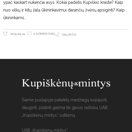
ypač kaskart nukenčia avys. Kokia padėtis Kupiškio krašte? Kaip
nuo vilkų ir kitų žalą ūkininkavimui darančių žvėrių apsiginti? Kaip
ūkininkams
0 KOMENTARŲ
2024-09-14
DALINTIS
Šiame puslapyje pateiktą medžiagą kopijuoti,
dauginti, platinti galima tik gavus raštišką UAB
„Kupiškėnų mintys“ sutikimą.
UAB „Kupiškėnų mintys“,