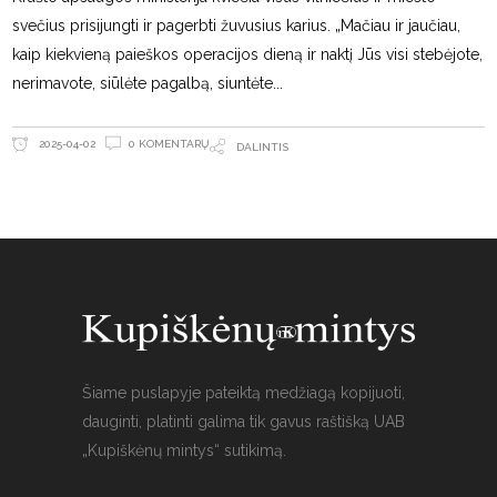
svečius prisijungti ir pagerbti žuvusius karius. „Mačiau ir jaučiau,
kaip kiekvieną paieškos operacijos dieną ir naktį Jūs visi stebėjote,
nerimavote, siūlėte pagalbą, siuntėte
0 KOMENTARŲ
2025-04-02
DALINTIS
Šiame puslapyje pateiktą medžiagą kopijuoti,
dauginti, platinti galima tik gavus raštišką UAB
„Kupiškėnų mintys“ sutikimą.