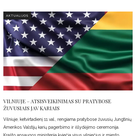
AKTUALIJOS
VILNIUJE – ATSISVEIKINIMAS SU PRATYBOSE
ŽUVUSIAIS JAV KARIAIS
Vilniuje, ketvirtadienį 11 val., rengiama pratybose žuvusių Jungtinių
Amerikos Valstijų karių pagerbimo ir išlydėjimo ceremonija.
Krašto apsaugos ministerija kviečia visus vilniečius ir miesto