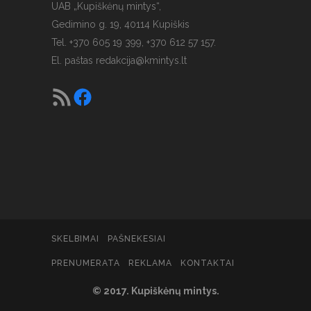
UAB „Kupiškėnų mintys“,
Gedimino g. 19, 40114 Kupiškis
Tel. +370 605 19 399, +370 612 57 157.
El. paštas
redakcija@kmintys.lt
SKELBIMAI
PAŠNEKESIAI
PRENUMERATA
REKLAMA
KONTAKTAI
© 2017. Kupiškėnų mintys.