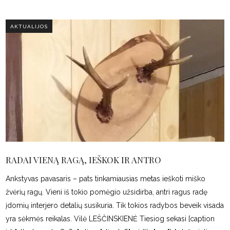
AKTUALIJOS
RADAI VIENĄ RAGĄ, IEŠKOK IR ANTRO
Ankstyvas pavasaris – pats tinkamiausias metas ieškoti miško
žvėrių ragų. Vieni iš tokio pomėgio užsidirba, antri ragus radę
įdomių interjero detalių susikuria. Tik tokios radybos beveik visada
yra sėkmės reikalas. Vilė LEŠČINSKIENĖ Tiesiog sekasi [caption