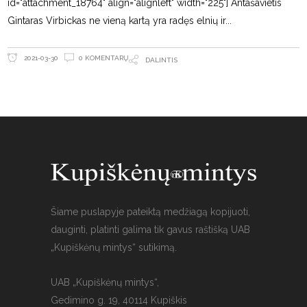
id="attachment_18764" align="alignleft" width="225"] Antašavietis
Gintaras Virbickas ne vieną kartą yra radęs elnių ir
0 KOMENTARŲ
2021-03-30
DALINTIS
Šiame puslapyje pateiktą medžiagą kopijuoti,
dauginti, platinti galima tik gavus raštišką UAB
„Kupiškėnų mintys“ sutikimą.
UAB „Kupiškėnų mintys“,
Gedimino g. 19, 40114 Kupiškis