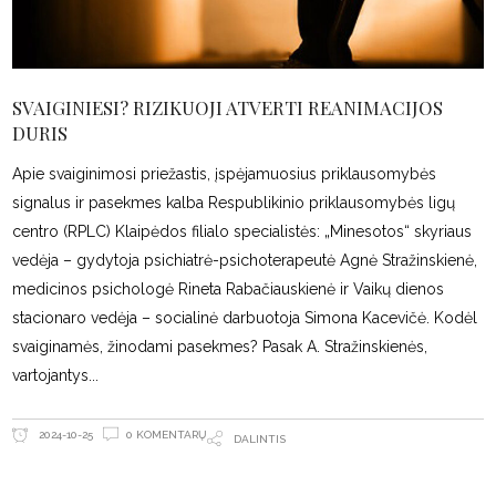
SVAIGINIESI? RIZIKUOJI ATVERTI REANIMACIJOS
DURIS
Apie svaiginimosi priežastis, įspėjamuosius priklausomybės
signalus ir pasekmes kalba Respublikinio priklausomybės ligų
centro (RPLC) Klaipėdos filialo specialistės: „Minesotos“ skyriaus
vedėja – gydytoja psichiatrė-psichoterapeutė Agnė Stražinskienė,
medicinos psichologė Rineta Rabačiauskienė ir Vaikų dienos
stacionaro vedėja – socialinė darbuotoja Simona Kacevičė. Kodėl
svaiginamės, žinodami pasekmes? Pasak A. Stražinskienės,
vartojantys
0 KOMENTARŲ
2024-10-25
DALINTIS