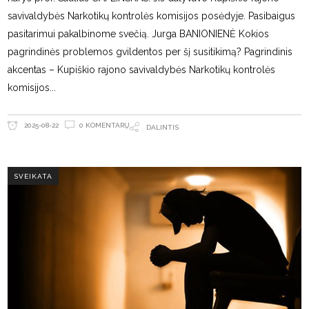
savivaldybės Narkotikų kontrolės komisijos posėdyje. Pasibaigus
pasitarimui pakalbinome svečią. Jurga BANIONIENĖ Kokios
pagrindinės problemos gvildentos per šį susitikimą? Pagrindinis
akcentas – Kupiškio rajono savivaldybės Narkotikų kontrolės
komisijos
0 KOMENTARŲ
2025-08-22
DALINTIS
SVEIKATA