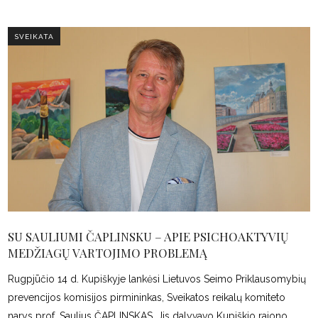
SVEIKATA
SU SAULIUMI ČAPLINSKU – APIE PSICHOAKTYVIŲ
MEDŽIAGŲ VARTOJIMO PROBLEMĄ
Rugpjūčio 14 d. Kupiškyje lankėsi Lietuvos Seimo Priklausomybių
prevencijos komisijos pirmininkas, Sveikatos reikalų komiteto
narys prof. Saulius ČAPLINSKAS. Jis dalyvavo Kupiškio rajono