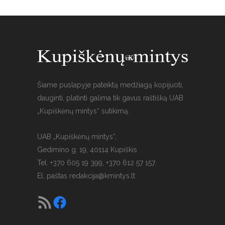
Šiame puslapyje pateiktą medžiagą kopijuoti,
dauginti, platinti galima tik gavus raštišką UAB
„Kupiškėnų mintys“ sutikimą.
UAB „Kupiškėnų mintys“,
Gedimino g. 19, 40114 Kupiškis
Tel. +370 605 19 399, +370 612 57 157.
El. paštas
redakcija@kmintys.lt