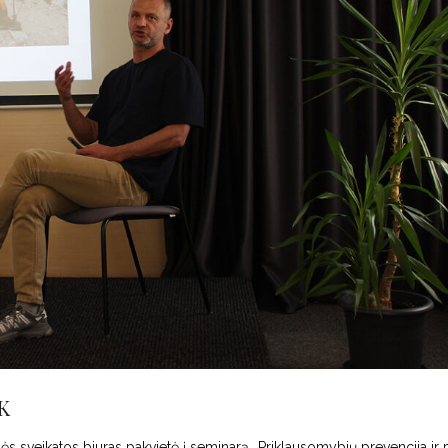
K
 sveikatos biuras pakvietė į seminarą „Priklausomybių prevencija ir