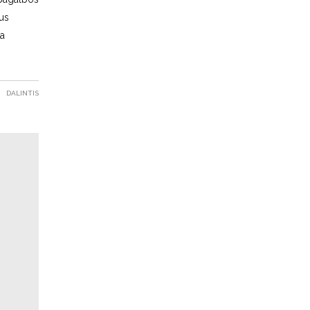
ius
ta
DALINTIS