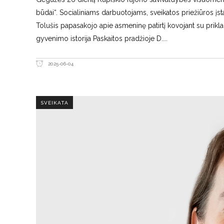
būdai“. Socialiniams darbuotojams, sveikatos priežiūros įst
Tolušis papasakojo apie asmeninę patirtį kovojant su pr
gyvenimo istorija Paskaitos pradžioje D.
2025-06-04
SVEIKATA