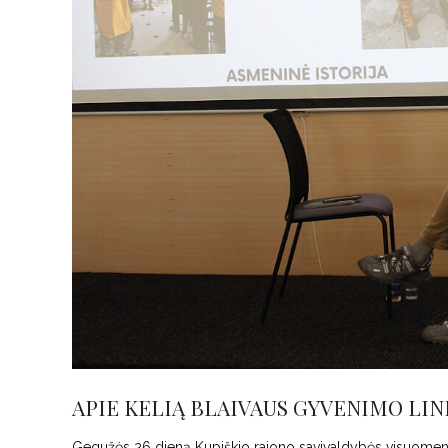
APIE KELIĄ BLAIVAUS GYVENIMO LIN
Gegužės 26 dieną Kupiškio rajono savivaldybės visuomenės