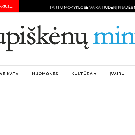
Aktualu
TARTU MOKYKLOSE VAIKAI RUDENĮ PRADĖS MOKYTIS VALDYTI DRON
VEIKATA
NUOMONĖS
KULTŪRA
ĮVAIRU