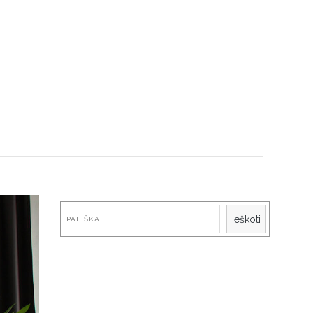
Paieška
Ieškoti