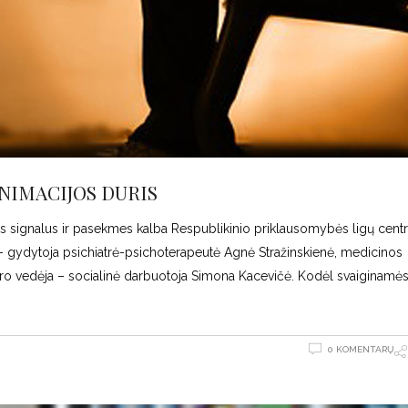
ANIMACIJOS DURIS
ės signalus ir pasekmes kalba Respublikinio priklausomybės ligų cent
a – gydytoja psichiatrė-psichoterapeutė Agnė Stražinskienė, medicinos
aro vedėja – socialinė darbuotoja Simona Kacevičė. Kodėl svaiginamės
0 KOMENTARŲ