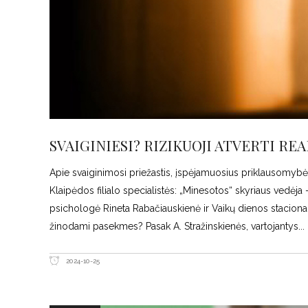
SVAIGINIESI? RIZIKUOJI ATVERTI RE
Apie svaiginimosi priežastis, įspėjamuosius priklausomyb
Klaipėdos filialo specialistės: „Minesotos“ skyriaus vedėj
psichologė Rineta Rabačiauskienė ir Vaikų dienos stacion
žinodami pasekmes? Pasak A. Stražinskienės, vartojantys
2024-10-25