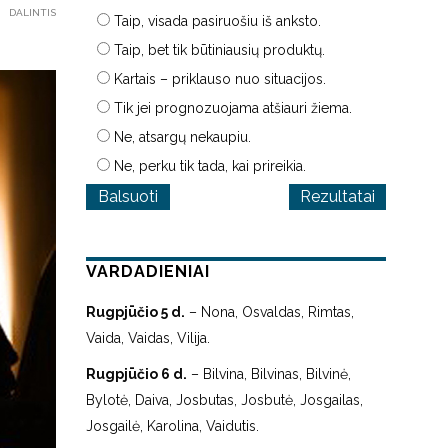
DALINTIS
Taip, visada pasiruošiu iš anksto.
Taip, bet tik būtiniausių produktų.
Kartais – priklauso nuo situacijos.
Tik jei prognozuojama atšiauri žiema.
Ne, atsargų nekaupiu.
Ne, perku tik tada, kai prireikia.
Rezultatai
VARDADIENIAI
Rugpjūčio 5 d.
– Nona, Osvaldas, Rimtas,
Vaida, Vaidas, Vilija.
Rugpjūčio 6 d.
– Bilvina, Bilvinas, Bilvinė,
Bylotė, Daiva, Josbutas, Josbutė, Josgailas,
Josgailė, Karolina, Vaidutis.