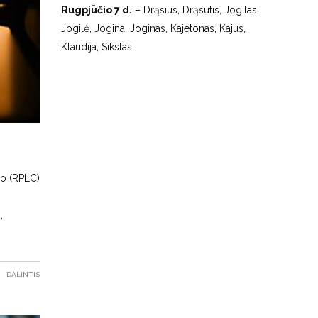
Rugpjūčio 7 d.
– Drąsius, Drąsutis, Jogilas,
Jogilė, Jogina, Joginas, Kajetonas, Kajus,
Klaudija, Sikstas.
ro (RPLC)
,
DALINTIS