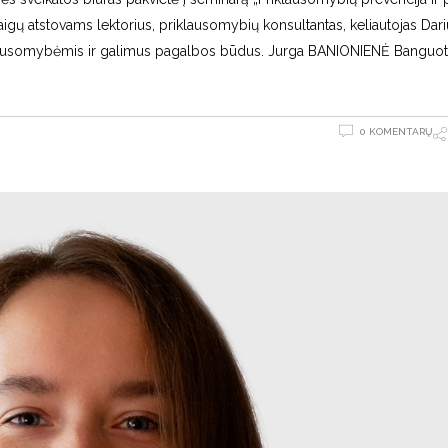
aigų atstovams lektorius, priklausomybių konsultantas, keliautojas Dar
iklausomybėmis ir galimus pagalbos būdus. Jurga BANIONIENĖ Banguo
0 KOMENTARŲ