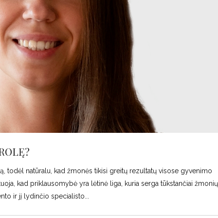
TROLĘ?
ą, todėl natūralu, kad žmonės tikisi greitų rezultatų visose gyvenimo
uoja, kad priklausomybė yra lėtinė liga, kuria serga tūkstančiai žmoni
nto ir jį lydinčio specialisto