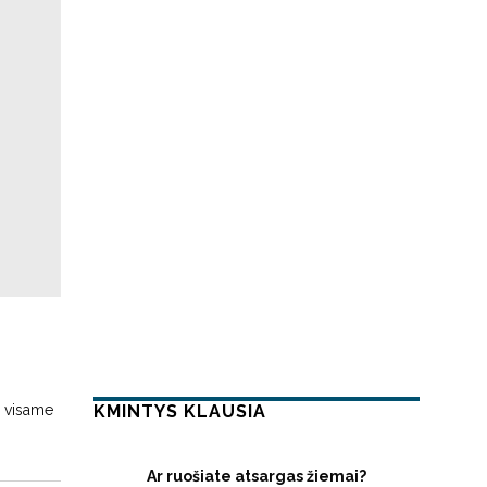
ų visame
KMINTYS KLAUSIA
Ar ruošiate atsargas žiemai?