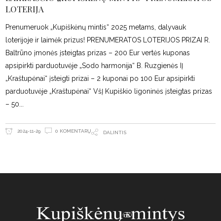
LOTERIJA
Prenumeruok „Kupiškėnų mintis“ 2025 metams, dalyvauk
loterijoje ir laimėk prizus! PRENUMERATOS LOTERIJOS PRIZAI R.
Baltrūno įmonės įsteigtas prizas – 200 Eur vertės kuponas
apsipirkti parduotuvėje „Sodo harmonija“ B. Ruzgienės IĮ
„Kraštupėnai“ įsteigti prizai – 2 kuponai po 100 Eur apsipirkti
parduotuvėje „Kraštupėnai“ VšĮ Kupiškio ligoninės įsteigtas prizas
– 50
0 KOMENTARŲ
2024-11-29
DALINTIS