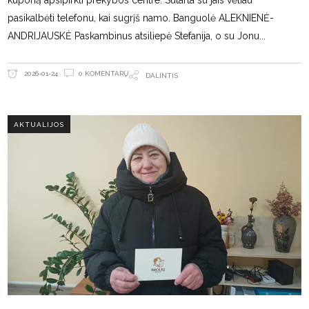
kuponą apsipirkti prekybos centre. Sutarta su jais vėliau
pasikalbėti telefonu, kai sugrįš namo. Banguolė ALEKNIENĖ-
ANDRIJAUSKĖ Paskambinus atsiliepė Stefanija, o su Jonu
0 KOMENTARŲ
2026-01-24
DALINTIS
AKTUALIJOS