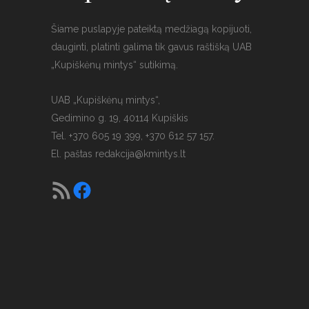
Šiame puslapyje pateiktą medžiagą kopijuoti,
dauginti, platinti galima tik gavus raštišką UAB
„Kupiškėnų mintys“ sutikimą.
UAB „Kupiškėnų mintys“,
Gedimino g. 19, 40114 Kupiškis
Tel. +370 605 19 399, +370 612 57 157.
El. paštas
redakcija@kmintys.lt