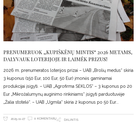
PRENUMERUOK „KUPIŠKĖNŲ MINTIS“ 2026 METAMS,
DALYVAUK LOTERIJOJE IR LAIMĖK PRIZUS!
2026 m. prenumeratos loterijos prizai – UAB „Brolių medus“ skiria
3 kuponus (150 Eur, 100 Eur, 50 Eur) įmonės gaminamai
produkcijai įsigyti. – UAB „Agrofirma SĖKLOS“ – 3 kuponus po 20
Eur „Mikrožalumynų auginimo rinkiniams“ įsigyti parduotuvėje
„Žalia stotelė“. – UAB „Ugmila“ skiria 2 kuponus po 50 Eur
0 KOMENTARŲ
2025-11-27
DALINTIS