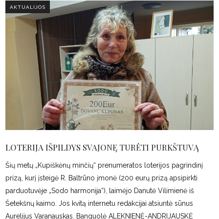
AKTUALIJOS
LOTERIJA IŠPILDYS SVAJONĘ TURĖTI PURKŠTUVĄ
Šių metų „Kupiškėnų minčių“ prenumeratos loterijos pagrindinį
prizą, kurį įsteigė R. Baltrūno įmonė (200 eurų prizą apsipirkti
parduotuvėje „Sodo harmonija“), laimėjo Danutė Vilimienė iš
Šetekšnų kaimo. Jos kvitą internetu redakcijai atsiuntė sūnus
Aurelijus Varanauskas. Banguolė ALEKNIENĖ-ANDRIJAUSKĖ