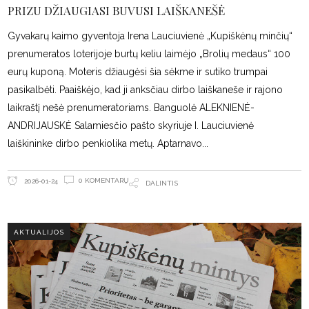
PRIZU DŽIAUGIASI BUVUSI LAIŠKANEŠĖ
Gyvakarų kaimo gyventoja Irena Lauciuvienė „Kupiškėnų minčių“
prenumeratos loterijoje burtų keliu laimėjo „Brolių medaus“ 100
eurų kuponą. Moteris džiaugėsi šia sėkme ir sutiko trumpai
pasikalbėti. Paaiškėjo, kad ji anksčiau dirbo laiškaneše ir rajono
laikraštį nešė prenumeratoriams. Banguolė ALEKNIENĖ-
ANDRIJAUSKĖ Salamiesčio pašto skyriuje I. Lauciuvienė
laiškininke dirbo penkiolika metų. Aptarnavo
0 KOMENTARŲ
2026-01-24
DALINTIS
AKTUALIJOS