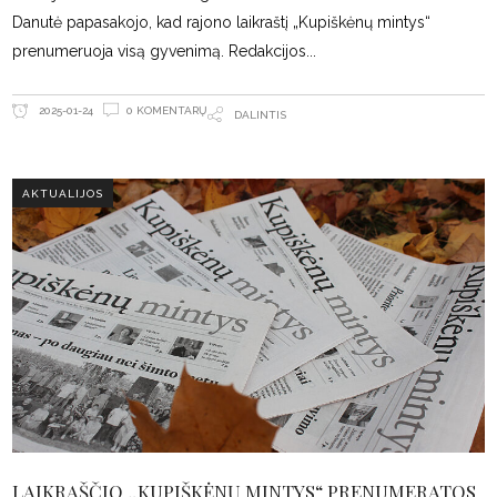
Danutė papasakojo, kad rajono laikraštį „Kupiškėnų mintys“
prenumeruoja visą gyvenimą. Redakcijos
0 KOMENTARŲ
2025-01-24
DALINTIS
AKTUALIJOS
LAIKRAŠČIO „KUPIŠKĖNŲ MINTYS“ PRENUMERATOS