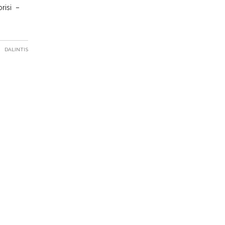
orisi –
DALINTIS