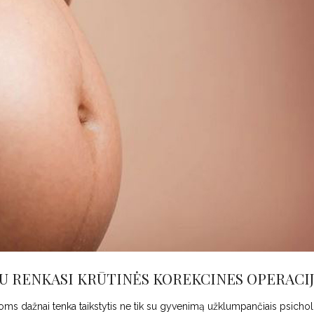
AU RENKASI KRŪTINĖS KOREKCINES OPERACI
 dažnai tenka taikstytis ne tik su gyvenimą užklumpančiais psichol