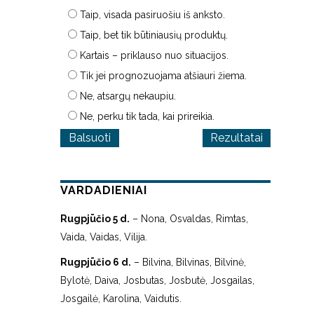
Taip, visada pasiruošiu iš anksto.
Taip, bet tik būtiniausių produktų.
Kartais – priklauso nuo situacijos.
Tik jei prognozuojama atšiauri žiema.
Ne, atsargų nekaupiu.
Ne, perku tik tada, kai prireikia.
Rezultatai
VARDADIENIAI
Rugpjūčio 5 d.
– Nona, Osvaldas, Rimtas,
Vaida, Vaidas, Vilija.
Rugpjūčio 6 d.
– Bilvina, Bilvinas, Bilvinė,
Bylotė, Daiva, Josbutas, Josbutė, Josgailas,
Josgailė, Karolina, Vaidutis.