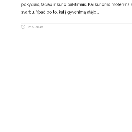
pokyčiais, tačiau ir kūno pakitimais. Kai kurioms moterims k
svarbu. Ypač po to, kai į gyvenimą atėjo
2024-06-20