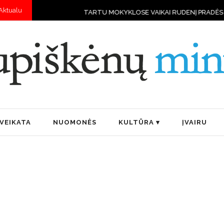
Aktualu
TARTU MOKYKLOSE VAIKAI RUDENĮ PRADĖS MOKYTIS VA
VEIKATA
NUOMONĖS
KULTŪRA
ĮVAIRU