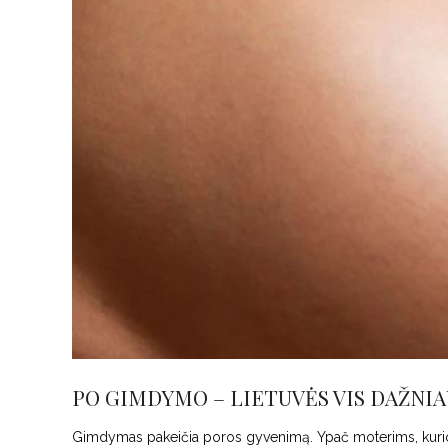
PO GIMDYMO – LIETUVĖS VIS DAŽNI
Gimdymas pakeičia poros gyvenimą. Ypač moterims, kurioms