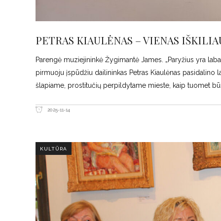
PETRAS KIAULĖNAS – VIENAS IŠKILI
Parengė muziejininkė Žygimantė James. „Paryžius yra labai b
pirmuoju įspūdžiu dailininkas Petras Kiaulėnas pasidalino lai
šlapiame, prostitučių perpildytame mieste, kaip tuomet b
2025-11-14
KULTŪRA