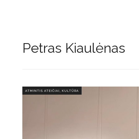
Petras Kiaulėnas
,
ATMINTIS ATEIČIAI
KULTŪRA