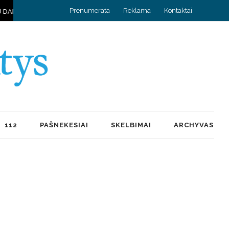
Prenumerata
Reklama
Kontaktai
ZDAS, SUJUNGĘS DU KRAŠTUS
HOROSKOPAS RUGPJŪČIO 9 D.
112
PAŠNEKESIAI
SKELBIMAI
ARCHYVAS