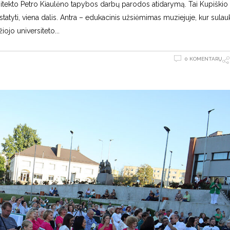
chitekto Petro Kiaulėno tapybos darbų parodos atidarymą. Tai Kupiškio
istatyti, viena dalis. Antra – edukacinis užsiėmimas muziejuje, kur sulau
žiojo universiteto
0 KOMENTARŲ