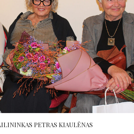
AILININKAS PETRAS KIAULĖNAS