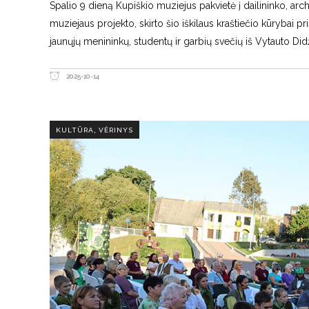
Spalio 9 dieną Kupiškio muziejus pakvietė į dailininko, ar
muziejaus projekto, skirto šio iškilaus kraštiečio kūrybai pr
jaunųjų menininkų, studentų ir garbių svečių iš Vytauto Did
2025-10-14
,
KULTŪRA
VĖRINYS