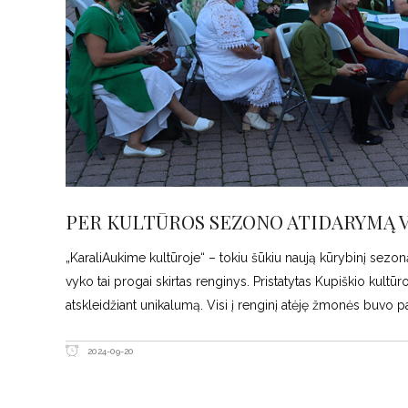
PER KULTŪROS SEZONO ATIDARYMĄ V
„KaraliAukime kultūroje“ – tokiu šūkiu naują kūrybinį sezo
vyko tai progai skirtas renginys. Pristatytas Kupiškio kultūro
atskleidžiant unikalumą. Visi į renginį atėję žmonės buvo pa
2024-09-20