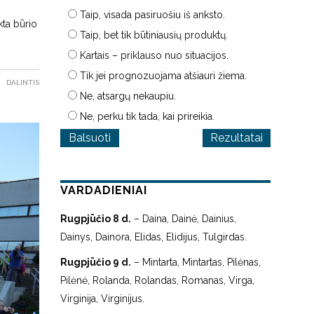
Taip, visada pasiruošiu iš anksto.
kta būrio
Taip, bet tik būtiniausių produktų.
Kartais – priklauso nuo situacijos.
Tik jei prognozuojama atšiauri žiema.
DALINTIS
Ne, atsargų nekaupiu.
Ne, perku tik tada, kai prireikia.
Rezultatai
VARDADIENIAI
Rugpjūčio 8 d.
– Daina, Dainė, Dainius,
Dainys, Dainora, Elidas, Elidijus, Tulgirdas.
Rugpjūčio 9 d.
– Mintarta, Mintartas, Pilėnas,
Pilėnė, Rolanda, Rolandas, Romanas, Virga,
Virginija, Virginijus.