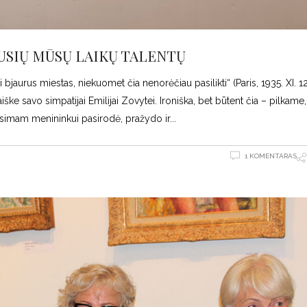
AUSIŲ MŪSŲ LAIKŲ TALENTŲ
jaurus miestas, niekuomet čia nenorėčiau pasilikti“ (Paris, 1935. XI. 12
ške savo simpatijai Emilijai Zovytei. Ironiška, bet būtent čia – pilkame,
ūsimam menininkui pasirodė, pražydo ir
1 KOMENTARAS