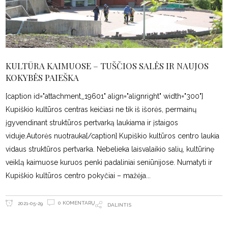
KULTŪRA KAIMUOSE – TUŠČIOS SALĖS IR NAUJOS
KOKYBĖS PAIEŠKA
[caption id="attachment_19601" align="alignright" width="300"]
Kupiškio kultūros centras keičiasi ne tik iš išorės, permainų
įgyvendinant struktūros pertvarką laukiama ir įstaigos
viduje.Autorės nuotrauka[/caption] Kupiškio kultūros centro laukia
vidaus struktūros pertvarka. Nebelieka laisvalaikio salių, kultūrinę
veiklą kaimuose kuruos penki padaliniai seniūnijose. Numatyti ir
Kupiškio kultūros centro pokyčiai – mažėja
0 KOMENTARŲ
2021-05-29
DALINTIS