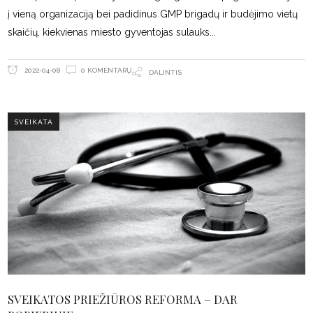
į vieną organizaciją bei padidinus GMP brigadų ir budėjimo vietų
skaičių, kiekvienas miesto gyventojas sulauks
0 KOMENTARŲ
2022-04-08
DALINTIS
SVEIKATA
SVEIKATOS PRIEŽIŪROS REFORMA – DAR