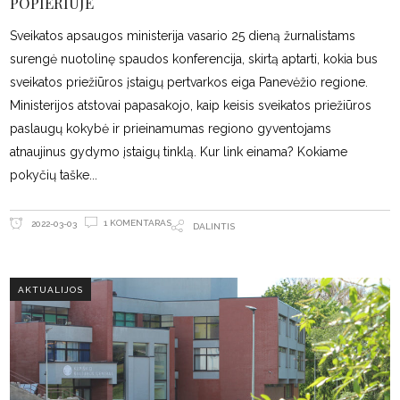
POPIERIUJE
Sveikatos apsaugos ministerija vasario 25 dieną žurnalistams
surengė nuotolinę spaudos konferencija, skirtą aptarti, kokia bus
sveikatos priežiūros įstaigų pertvarkos eiga Panevėžio regione.
Ministerijos atstovai papasakojo, kaip keisis sveikatos priežiūros
paslaugų kokybė ir prieinamumas regiono gyventojams
atnaujinus gydymo įstaigų tinklą. Kur link einama? Kokiame
pokyčių taške
1 KOMENTARAS
2022-03-03
DALINTIS
AKTUALIJOS