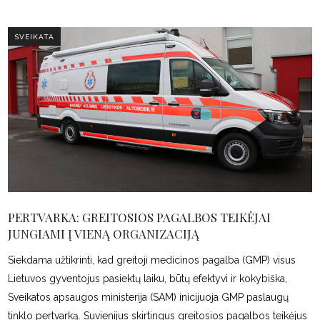
SVEIKATA
PERTVARKA: GREITOSIOS PAGALBOS TEIKĖJAI
JUNGIAMI Į VIENĄ ORGANIZACIJĄ
Siekdama užtikrinti, kad greitoji medicinos pagalba (GMP) visus
Lietuvos gyventojus pasiektų laiku, būtų efektyvi ir kokybiška,
Sveikatos apsaugos ministerija (SAM) inicijuoja GMP paslaugų
tinklo pertvarką. Suvienijus skirtingus greitosios pagalbos teikėjus