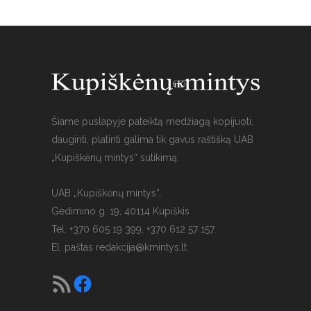
Šiame puslapyje pateiktą medžiagą kopijuoti,
dauginti, platinti galima tik gavus raštišką UAB
„Kupiškėnų mintys“ sutikimą.
UAB „Kupiškėnų mintys“,
Gedimino g. 19, 40114 Kupiškis
Tel. +370 605 19 399, +370 612 57 157.
El. paštas
redakcija@kmintys.lt