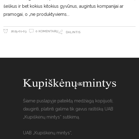
šeškus ir bet kokius kitokius gyvūnus, augintus kompanijai ar
pramogai, o „ne produktyviems
0 KOMENTARŲ
2025-01-03
DALINTIS
Šiame puslapyje pateiktą medžiagą kopijuoti,
dauginti, platinti galima tik gavus raštišką UAB
„Kupiškėnų mintys“ sutikimą.
UAB „Kupiškėnų mintys“,