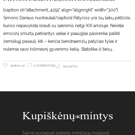
[caption id="attachment_4255" align="alignright" width="300"]
Simono Dariaus nuotrauka[/caption] Patyčios yra šių laikų piktžolė,
kurios nepavyksta išrauti su šaknimis netgi XXI amžiuje. Neretai
emocinį smurtą patiriantys vaikai ir paaugliai pasirenka palikti
žemiškąjį pasaulį, kiti – kenčia bendraamžių patyčias tyliai ir
nulemia savo tolimesnį gyvenimo kelią. Statistika iš tiesų
0 KOMENTARŲ
2018-01-17
DALINTIS
Šiame puslapyje pateiktą medžiagą kopijuoti,