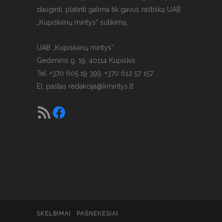
dauginti, platinti galima tik gavus raštišką UAB
„Kupiškėnų mintys“ sutikimą.
UAB „Kupiškėnų mintys“,
Gedimino g. 19, 40114 Kupiškis
Tel. +370 605 19 399, +370 612 57 157.
El. paštas
redakcija@kmintys.lt
SKELBIMAI
PAŠNEKESIAI