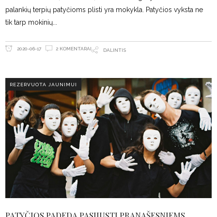
palankių terpių patyčioms plisti yra mokykla. Patyčios vyksta ne
tik tarp mokinių
2 KOMENTARAI
2020-06-17
DALINTIS
REZERVUOTA JAUNIMUI
PATYČIOS PADEDA PASIJUSTI PRANAŠESNIEMS