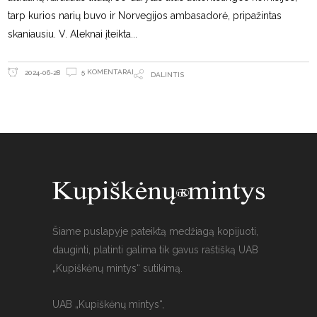
tarp kurios narių buvo ir Norvegijos ambasadorė, pripažintas
skaniausiu. V. Aleknai įteikta
5 KOMENTARAI
2024-06-28
DALINTIS
Šiame puslapyje pateiktą medžiagą kopijuoti,
dauginti, platinti galima tik gavus raštišką UAB
„Kupiškėnų mintys“ sutikimą.
UAB „Kupiškėnų mintys“,