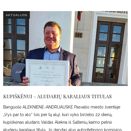
AKTUALIJOS
KUPIŠKĖNUI – ALUDARIŲ KARALIAUS TITULAS
Banguolė ALEKNIENĖ-ANDRIJAUSKĖ Pasvalio miesto šventėje
„Vys par to alo“ (vis per tą alų), kuri vyko birželio 22 dieną,
kupiškėnas aludaris Valdas Alekna iš Šaltenių kaimo pelnė
aludarių karaliaus titulą. Jo darytas alus autoritetingos komisijos,