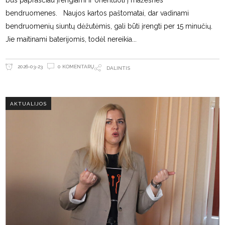
bus paprasčiau įrengiami ir orientuoti į mažesnes
bendruomenes. Naujos kartos paštomatai, dar vadinami
bendruomenių siuntų dėžutėmis, gali būti įrengti per 15 minučių.
Jie maitinami baterijomis, todėl nereikia
0 KOMENTARŲ
2026-03-23
DALINTIS
AKTUALIJOS