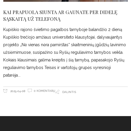
KAI PRAPUOLA SIUNTA AR GAUNATE PER DIDELĘ
SĄSKAITĄ UŽ TELEFONĄ
Kupiškio rajono švietimo pagalbos tarnyboje balandžio 2 dieną
Kupiškio trečiojo amžiaus universiteto klausytojai, dalyvaujantys
projekto „Nė vienas nėra pamirštas“ skaitmeninių įgūdžių lavinimo
užsiėmimuose, susipažino su Ryšių reguliavimo tarnybos veikla.
Kokiais klausimais galima kreiptis į šią tarnybą, papasakojo Ryšių
reguliavimo tarnybos Teisės ir vartotojų grupės vyresnioji
patarėja
0 KOMENTARŲ
2025-04-08
DALINTIS