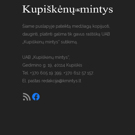
Šiame puslapyje pateiktą medžiagą kopijuoti,
dauginti, platinti galima tik gavus raštišką UAB
„Kupiškėnų mintys“ sutikimą.
UAB „Kupiškėnų mintys“,
Gedimino g. 19, 40114 Kupiškis
Tel. +370 605 19 399, +370 612 57 157.
El. paštas
redakcija@kmintys.lt