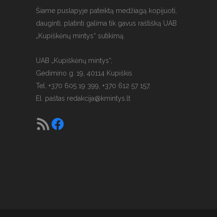
Šiame puslapyje pateiktą medžiagą kopijuoti,
dauginti, platinti galima tik gavus raštišką UAB
„Kupiškėnų mintys“ sutikimą.
UAB „Kupiškėnų mintys“,
Gedimino g. 19, 40114 Kupiškis
Tel. +370 605 19 399, +370 612 57 157.
El. paštas
redakcija@kmintys.lt