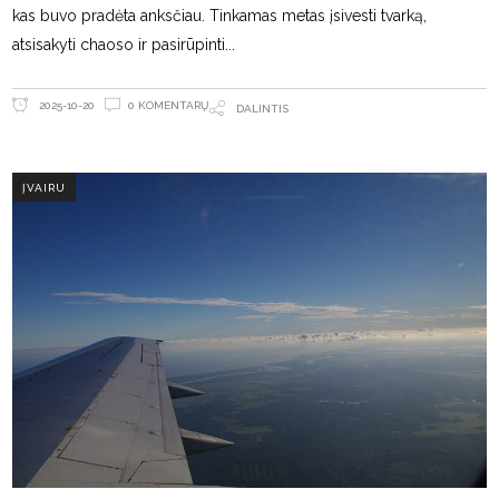
kas buvo pradėta anksčiau. Tinkamas metas įsivesti tvarką,
atsisakyti chaoso ir pasirūpinti
0 KOMENTARŲ
2025-10-20
DALINTIS
ĮVAIRU