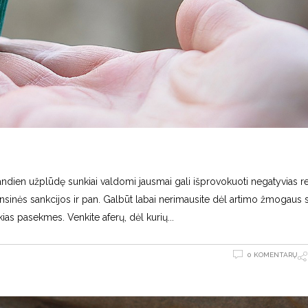
andien užplūdę sunkiai valdomi jausmai gali išprovokuoti negatyvias re
ansinės sankcijos ir pan. Galbūt labai nerimausite dėl artimo žmogaus 
kias pasekmes. Venkite aferų, dėl kurių
0 KOMENTARŲ