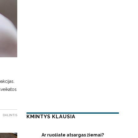
akcijas.
sveikatos
DALINTIS
KMINTYS KLAUSIA
Ar ruošiate atsargas žiemai?