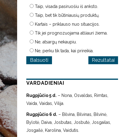
Taip, visada pasiruošiu iš anksto.
Taip, bet tik būtiniausių produktų.
Kartais – priklauso nuo situacijos.
Tik jei prognozuojama atšiauri žiema.
Ne, atsargų nekaupiu.
Ne, perku tik tada, kai prireikia.
Rezultatai
VARDADIENIAI
Rugpjūčio 5 d.
– Nona, Osvaldas, Rimtas,
Vaida, Vaidas, Vilija.
Rugpjūčio 6 d.
– Bilvina, Bilvinas, Bilvinė,
Bylotė, Daiva, Josbutas, Josbutė, Josgailas,
Josgailė, Karolina, Vaidutis.