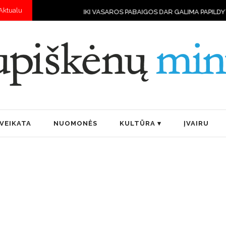
Aktualu
IKI VASAROS PABAIGOS DAR GALIMA PAPILDYTI NAMŲ VAISTINĖLĘ: 
VEIKATA
NUOMONĖS
KULTŪRA
ĮVAIRU