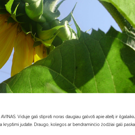
INAS. Viduje gali stiprėti noras daugiau galvoti apie ateitį ir ilgalaikiu
okia kryptimi judate. Draugo, kolegos ar bendraminčio žodžiai gali paskat