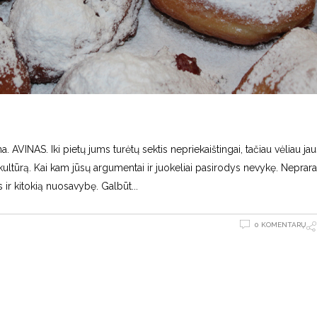
 AVINAS. Iki pietų jums turėtų sektis nepriekaištingai, tačiau vėliau jau
ltūrą. Kai kam jūsų argumentai ir juokeliai pasirodys nevykę. Neprara
 ir kitokią nuosavybę. Galbūt
0 KOMENTARŲ