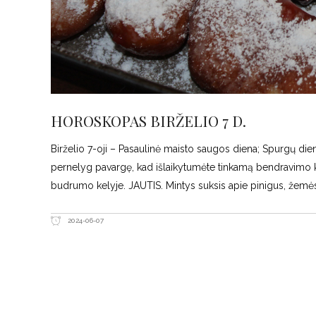
HOROSKOPAS BIRŽELIO 7 D.
Birželio 7-oji – Pasaulinė maisto saugos diena; Spurgų diena.
pernelyg pavargę, kad išlaikytumėte tinkamą bendravimo ku
budrumo kelyje. JAUTIS. Mintys suksis apie pinigus, žemės
2024-06-07