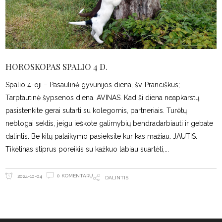
HOROSKOPAS SPALIO 4 D.
Spalio 4-oji – Pasaulinė gyvūnijos diena, šv. Pranciškus;
Tarptautinė šypsenos diena. AVINAS. Kad ši diena neapkarstų,
pasistenkite gerai sutarti su kolegomis, partneriais. Turėtų
neblogai sektis, jeigu ieškote galimybių bendradarbiauti ir gebate
dalintis. Be kitų palaikymo pasieksite kur kas mažiau. JAUTIS.
Tikėtinas stiprus poreikis su kažkuo labiau suartėti,
0 KOMENTARŲ
2024-10-04
DALINTIS