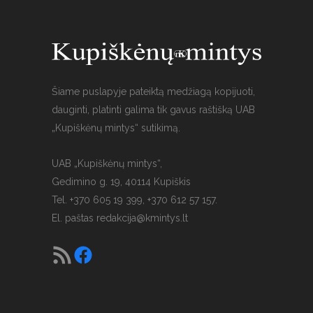
Šiame puslapyje pateiktą medžiagą kopijuoti,
dauginti, platinti galima tik gavus raštišką UAB
„Kupiškėnų mintys“ sutikimą.
UAB „Kupiškėnų mintys“,
Gedimino g. 19, 40114 Kupiškis
Tel. +370 605 19 399, +370 612 57 157.
El. paštas
redakcija@kmintys.lt