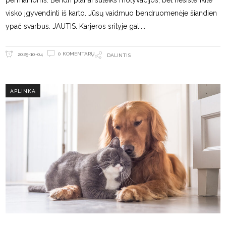
permainoms. Bendri planai suteiks motyvacijos, bet nesistenkite
visko įgyvendinti iš karto. Jūsų vaidmuo bendruomenėje šiandien
ypač svarbus. JAUTIS. Karjeros srityje gali
0 KOMENTARŲ
2025-10-04
DALINTIS
APLINKA