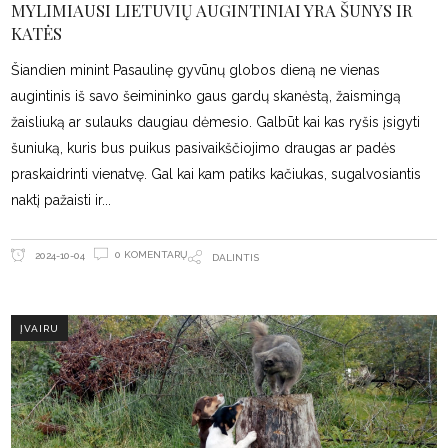
MYLIMIAUSI LIETUVIŲ AUGINTINIAI YRA ŠUNYS IR
KATĖS
Šiandien minint Pasaulinę gyvūnų globos dieną ne vienas
augintinis iš savo šeimininko gaus gardų skanėstą, žaismingą
žaisliuką ar sulauks daugiau dėmesio. Galbūt kai kas ryšis įsigyti
šuniuką, kuris bus puikus pasivaikščiojimo draugas ar padės
praskaidrinti vienatvę. Gal kai kam patiks kačiukas, sugalvosiantis
naktį pažaisti ir
0 KOMENTARŲ
2024-10-04
DALINTIS
ĮVAIRU