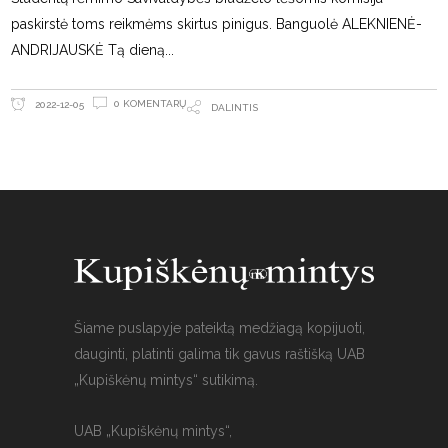
paskirstė toms reikmėms skirtus pinigus. Banguolė ALEKNIENĖ-
ANDRIJAUSKĖ Tą dieną
0 KOMENTARŲ
2022-12-05
DALINTIS
Šiame puslapyje pateiktą medžiagą kopijuoti,
dauginti, platinti galima tik gavus raštišką UAB
„Kupiškėnų mintys“ sutikimą.
UAB „Kupiškėnų mintys“,