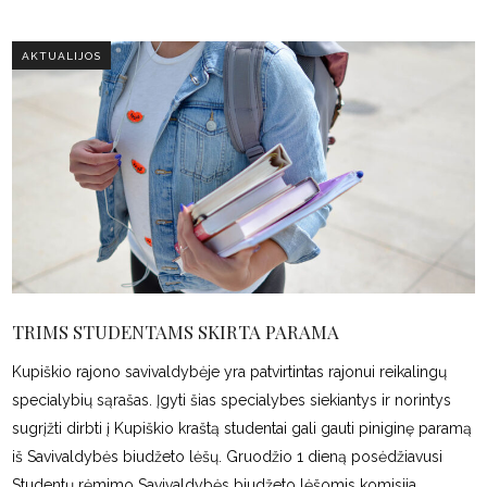
AKTUALIJOS
TRIMS STUDENTAMS SKIRTA PARAMA
Kupiškio rajono savivaldybėje yra patvirtintas rajonui reikalingų
specialybių sąrašas. Įgyti šias specialybes siekiantys ir norintys
sugrįžti dirbti į Kupiškio kraštą studentai gali gauti piniginę paramą
iš Savivaldybės biudžeto lėšų. Gruodžio 1 dieną posėdžiavusi
Studentų rėmimo Savivaldybės biudžeto lėšomis komisija