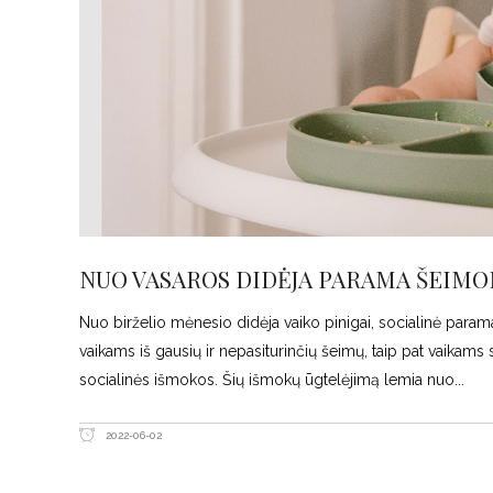
NUO VASAROS DIDĖJA PARAMA ŠEIM
Nuo birželio mėnesio didėja vaiko pinigai, socialinė param
vaikams iš gausių ir nepasiturinčių šeimų, taip pat vaikams
socialinės išmokos. Šių išmokų ūgtelėjimą lemia nuo
2022-06-02