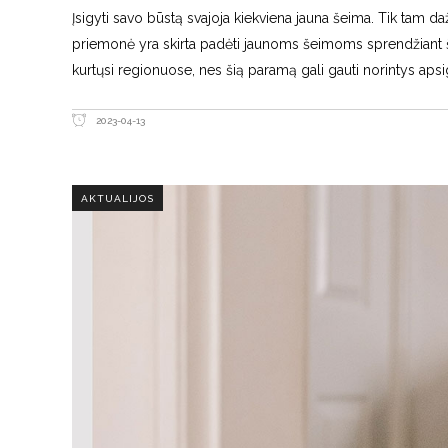
Įsigyti savo būstą svajoja kiekviena jauna šeima. Tik tam da
priemonė yra skirta padėti jaunoms šeimoms sprendžiant ši
kurtųsi regionuose, nes šią paramą gali gauti norintys apsi
2023-04-13
AKTUALIJOS