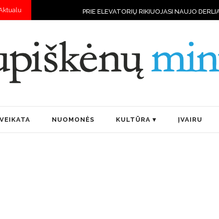
Aktualu
PRIE ELEVATORIŲ RIKIUOJASI NAUJO DERLIAUS VILKSTINĖS
VEIKATA
NUOMONĖS
KULTŪRA
ĮVAIRU