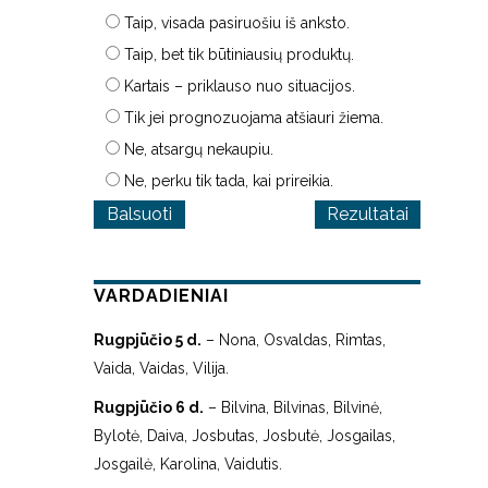
Taip, visada pasiruošiu iš anksto.
Taip, bet tik būtiniausių produktų.
Kartais – priklauso nuo situacijos.
Tik jei prognozuojama atšiauri žiema.
Ne, atsargų nekaupiu.
Ne, perku tik tada, kai prireikia.
Rezultatai
VARDADIENIAI
Rugpjūčio 5 d.
– Nona, Osvaldas, Rimtas,
Vaida, Vaidas, Vilija.
Rugpjūčio 6 d.
– Bilvina, Bilvinas, Bilvinė,
Bylotė, Daiva, Josbutas, Josbutė, Josgailas,
Josgailė, Karolina, Vaidutis.