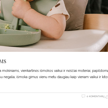
OMS
a mokiniams, vienkartinės išmokos vaikui ir nėščiai moteriai, papildo
 su negalia, išmoka gimus vienu metu daugiau kaip vienam vaikui ir kito
0 KOMENTARŲ