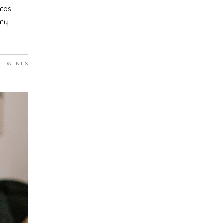
atos
imų
DALINTIS