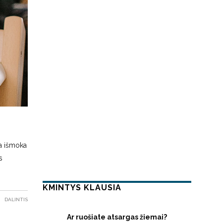
ma išmoka
s
KMINTYS KLAUSIA
DALINTIS
Ar ruošiate atsargas žiemai?