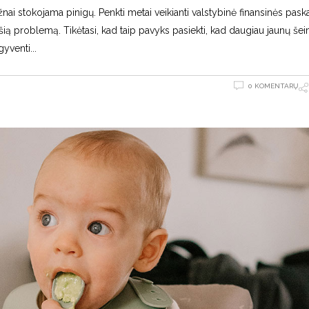
žnai stokojama pinigų. Penkti metai veikianti valstybinė finansinės pask
ą problemą. Tikėtasi, kad taip pavyks pasiekti, kad daugiau jaunų še
gyventi
0 KOMENTARŲ