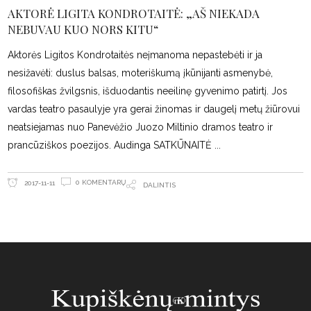
AKTORĖ LIGITA KONDROTAITĖ: „AŠ NIEKADA
NEBUVAU KUO NORS KITU“
Aktorės Ligitos Kondrotaitės neįmanoma nepastebėti ir ja
nesižavėti: duslus balsas, moteriškumą įkūnijanti asmenybė,
filosofiškas žvilgsnis, išduodantis neeilinę gyvenimo patirtį. Jos
vardas teatro pasaulyje yra gerai žinomas ir daugelį metų žiūrovui
neatsiejamas nuo Panevėžio Juozo Miltinio dramos teatro ir
prancūziškos poezijos. Audinga SATKŪNAITĖ
0 KOMENTARŲ
2017-11-11
DALINTIS