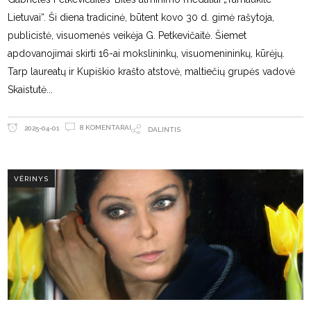
Lietuvai“. Ši diena tradicinė, būtent kovo 30 d. gimė rašytoja,
publicistė, visuomenės veikėja G. Petkevičaitė. Šiemet
apdovanojimai skirti 16-ai mokslininkų, visuomenininkų, kūrėjų.
Tarp laureatų ir Kupiškio krašto atstovė, maltiečių grupės vadovė
Skaistutė
8 KOMENTARAI
2025-04-01
DALINTIS
VĖRINYS