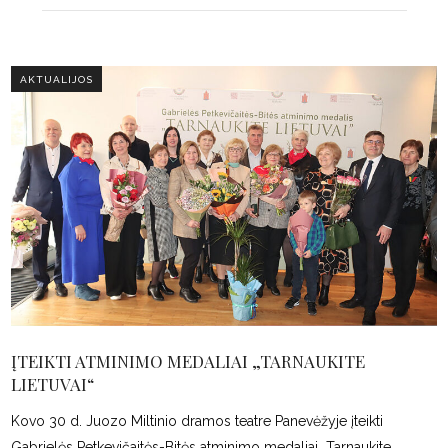
AKTUALIJOS
ĮTEIKTI ATMINIMO MEDALIAI „TARNAUKITE
LIETUVAI“
Kovo 30 d. Juozo Miltinio dramos teatre Panevėžyje įteikti
Gabrielės Petkevičaitės-Bitės atminimo medaliai „Tarnaukite