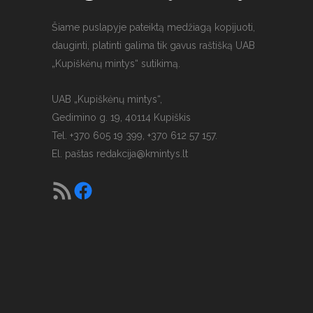
Šiame puslapyje pateiktą medžiagą kopijuoti,
dauginti, platinti galima tik gavus raštišką UAB
„Kupiškėnų mintys“ sutikimą.
UAB „Kupiškėnų mintys“,
Gedimino g. 19, 40114 Kupiškis
Tel. +370 605 19 399, +370 612 57 157.
El. paštas
redakcija@kmintys.lt