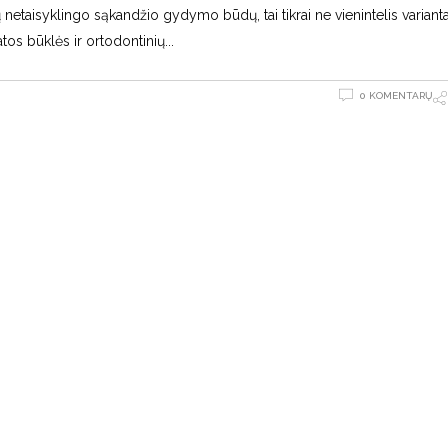
 netaisyklingo sąkandžio gydymo būdų, tai tikrai ne vienintelis varianta
atos būklės ir ortodontinių
0 KOMENTARŲ