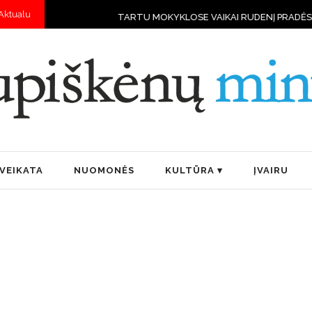
Aktualu
TARTU MOKYKLOSE VAIKAI RUDENĮ PRADĖS MOKYTIS VALD
VEIKATA
NUOMONĖS
KULTŪRA
ĮVAIRU