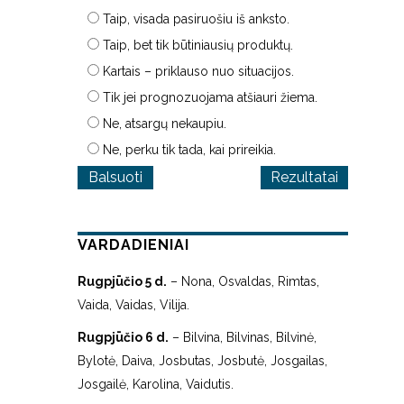
Taip, visada pasiruošiu iš anksto.
Taip, bet tik būtiniausių produktų.
Kartais – priklauso nuo situacijos.
Tik jei prognozuojama atšiauri žiema.
Ne, atsargų nekaupiu.
Ne, perku tik tada, kai prireikia.
Rezultatai
VARDADIENIAI
Rugpjūčio 5 d.
– Nona, Osvaldas, Rimtas,
Vaida, Vaidas, Vilija.
Rugpjūčio 6 d.
– Bilvina, Bilvinas, Bilvinė,
Bylotė, Daiva, Josbutas, Josbutė, Josgailas,
Josgailė, Karolina, Vaidutis.