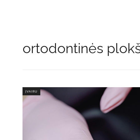
ortodontinės plokš
ĮVAIRU