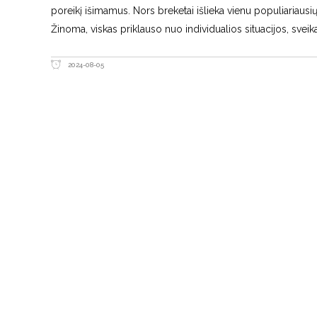
poreikį išimamus. Nors breketai išlieka vienu populiariausių
Žinoma, viskas priklauso nuo individualios situacijos, sveik
2024-08-05