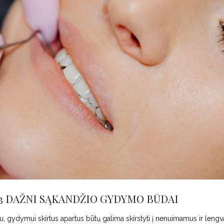
 3 DAŽNI SĄKANDŽIO GYDYMO BŪDAI
, gydymui skirtus apartus būtų galima skirstyti į nenuimamus ir lengv