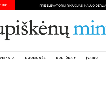
Aktualu
PRIE ELEVATORIŲ RIKIUOJASI NAUJO DERLIAUS VILKSTINĖS
VEIKATA
NUOMONĖS
KULTŪRA
ĮVAIRU