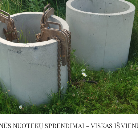
NŪS NUOTEKŲ SPRENDIMAI – VISKAS IŠ VIEN