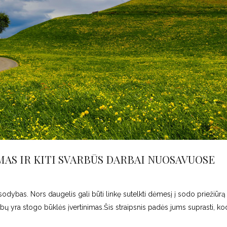
MAS IR KITI SVARBŪS DARBAI NUOSAVUOSE
dybas. Nors daugelis gali būti linkę sutelkti dėmesį į sodo priežiūrą 
bų yra stogo būklės įvertinimas.Šis straipsnis padės jums suprasti, ko