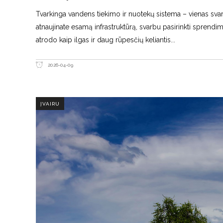
Tvarkinga vandens tiekimo ir nuotekų sistema – vienas svar
atnaujinate esamą infrastruktūrą, svarbu pasirinkti sprendimu
atrodo kaip ilgas ir daug rūpesčių keliantis
2026-04-09
ĮVAIRU