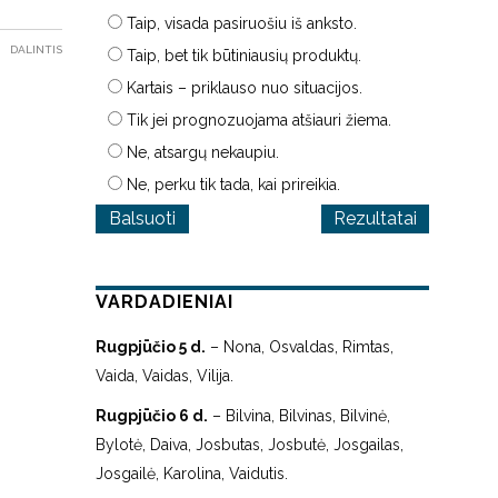
Taip, visada pasiruošiu iš anksto.
DALINTIS
Taip, bet tik būtiniausių produktų.
Kartais – priklauso nuo situacijos.
Tik jei prognozuojama atšiauri žiema.
Ne, atsargų nekaupiu.
Ne, perku tik tada, kai prireikia.
Rezultatai
VARDADIENIAI
Rugpjūčio 5 d.
– Nona, Osvaldas, Rimtas,
Vaida, Vaidas, Vilija.
Rugpjūčio 6 d.
– Bilvina, Bilvinas, Bilvinė,
Bylotė, Daiva, Josbutas, Josbutė, Josgailas,
Josgailė, Karolina, Vaidutis.