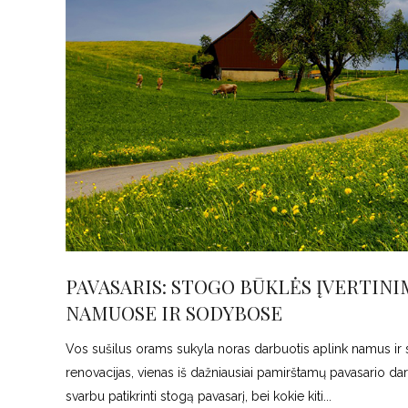
PAVASARIS: STOGO BŪKLĖS ĮVERTINI
NAMUOSE IR SODYBOSE
Vos sušilus orams sukyla noras darbuotis aplink namus ir so
renovacijas, vienas iš dažniausiai pamirštamų pavasario dar
svarbu patikrinti stogą pavasarį, bei kokie kiti