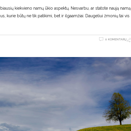
biausių kiekvieno namų ūkio aspektų. Nesvarbu, ar statote naują namą,
s, kurie būtų ne tik patikimi, bet ir ilgaamžiai. Daugeliui žmonių tai vis
0 KOMENTARŲ