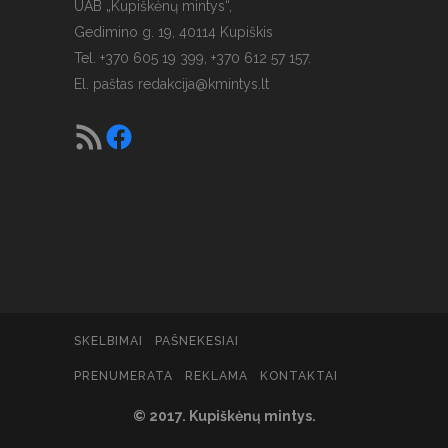
UAB „Kupiškėnų mintys“,
Gedimino g. 19, 40114 Kupiškis
Tel. +370 605 19 399, +370 612 57 157.
El. paštas
redakcija@kmintys.lt
SKELBIMAI
PAŠNEKESIAI
PRENUMERATA
REKLAMA
KONTAKTAI
© 2017. Kupiškėnų mintys.