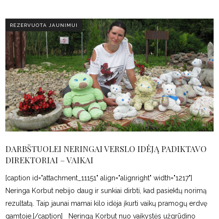
REZERVUOTA JAUNIMUI
DARBŠTUOLEI NERINGAI VERSLO IDĖJĄ PADIKTAVO
DIREKTORIAI – VAIKAI
[caption id="attachment_11151" align="alignright" width="1217"]
Neringa Korbut nebijo daug ir sunkiai dirbti, kad pasiektų norimą
rezultatą. Taip jaunai mamai kilo idėja įkurti vaikų pramogų erdvę
gamtoje.[/caption] Neringą Korbut nuo vaikystės užgrūdino