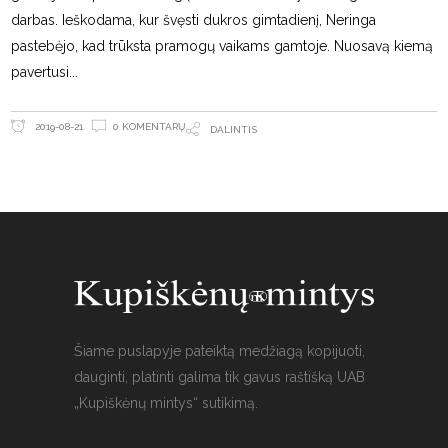
darbas. Ieškodama, kur švęsti dukros gimtadienį, Neringa
pastebėjo, kad trūksta pramogų vaikams gamtoje. Nuosavą kiemą
pavertusi
0 KOMENTARŲ
2019-08-21
DALINTIS
Šiame puslapyje pateiktą medžiagą kopijuoti,
dauginti, platinti galima tik gavus raštišką UAB
„Kupiškėnų mintys“ sutikimą.