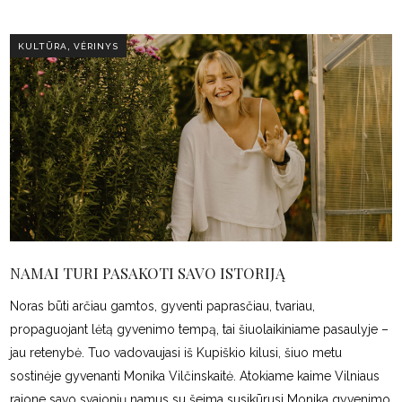
,
KULTŪRA
VĖRINYS
NAMAI TURI PASAKOTI SAVO ISTORIJĄ
Noras būti arčiau gamtos, gyventi paprasčiau, tvariau,
propaguojant lėtą gyvenimo tempą, tai šiuolaikiniame pasaulyje –
jau retenybė. Tuo vadovaujasi iš Kupiškio kilusi, šiuo metu
sostinėje gyvenanti Monika Vilčinskaitė. Atokiame kaime Vilniaus
rajone savo svajonių namus su šeima susikūrusi Monika gyvenimo