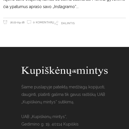
čia ypatumus aprašo savo „Instagramo“
0 KOMENTARŲ
2022-09-26
DALINTIS
Šiame puslapyje pateiktą medžiagą kopijuoti,
dauginti, platinti galima tik gavus raštišką UAB
„Kupiškėnų mintys“ sutikimą.
UAB „Kupiškėnų mintys“,
Gedimino g. 19, 40114 Kupiškis