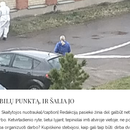
BILŲ PUNKTĄ, IR ŠALIA JO
] Skaitytojos nuotrauka[/caption] Redakciją pasiekė žinia dėl galbūt ne
etvirtadienio ryte, lietui lyjant, tepinėliai imti atviroje vietoje, ne p
organizuoti darbo? Kupiškėnė stebėjosi, kaip gali taip būti: dirba dv