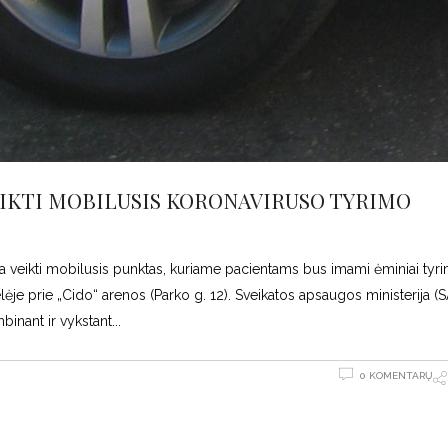
EIKTI MOBILUSIS KORONAVIRUSO TYRIMO
da veikti mobilusis punktas, kuriame pacientams bus imami ėminiai ty
lėje prie „Cido“ arenos (Parko g. 12). Sveikatos apsaugos ministerija (
binant ir vykstant
0 KOMENTARŲ