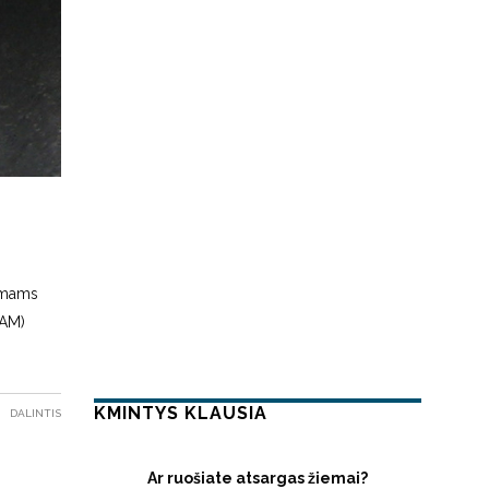
rimams
SAM)
KMINTYS KLAUSIA
DALINTIS
Ar ruošiate atsargas žiemai?