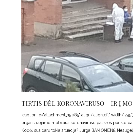
TIRTIS DĖL KORONAVIRUSO – IR Į MO
[caption id="attachment_19085" align="alignleft" width="295"
organizuojamo mobilaus koronaviruso patikros punkto darbo. K
Kodėl susidarė tokia situacija? Jurga BANIONIENĖ Nesugeba 