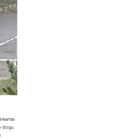
tinkamai
o stogu.
i