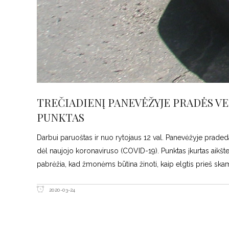
TREČIADIENĮ PANEVĖŽYJE PRADĖS V
PUNKTAS
Darbui paruoštas ir nuo rytojaus 12 val. Panevėžyje prade
dėl naujojo koronaviruso (COVID-19). Punktas įkurtas aikšte
pabrėžia, kad žmonėms būtina žinoti, kaip elgtis prieš skam
2020-03-24