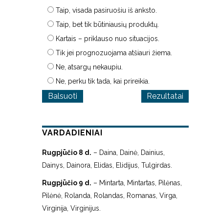
Taip, visada pasiruošiu iš anksto.
Taip, bet tik būtiniausių produktų.
Kartais – priklauso nuo situacijos.
Tik jei prognozuojama atšiauri žiema.
Ne, atsargų nekaupiu.
Ne, perku tik tada, kai prireikia.
Rezultatai
VARDADIENIAI
Rugpjūčio 8 d.
– Daina, Dainė, Dainius,
Dainys, Dainora, Elidas, Elidijus, Tulgirdas.
Rugpjūčio 9 d.
– Mintarta, Mintartas, Pilėnas,
Pilėnė, Rolanda, Rolandas, Romanas, Virga,
Virginija, Virginijus.