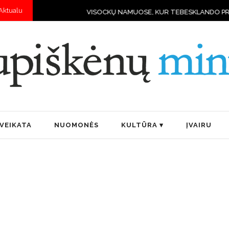
Aktualu
VISOCKŲ NAMUOSE, KUR TEBESKLANDO PRIEŠKARIO DVASIA I
VEIKATA
NUOMONĖS
KULTŪRA
ĮVAIRU