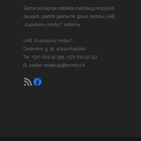
Šiame puslapyje pateiktą medžiagą kopijuoti,
dauginti, platinti galima tik gavus raštišką UAB
„Kupiškėnų mintys“ sutikimą.
UAB „Kupiškėnų mintys“,
Gedimino g. 19, 40114 Kupiškis
Tel. +370 605 19 399, +370 612 57 157.
El. paštas
redakcija@kmintys.lt