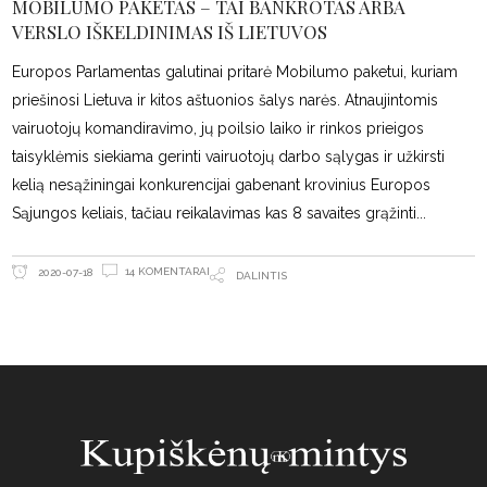
MOBILUMO PAKETAS – TAI BANKROTAS ARBA
VERSLO IŠKELDINIMAS IŠ LIETUVOS
Europos Parlamentas galutinai pritarė Mobilumo paketui, kuriam
priešinosi Lietuva ir kitos aštuonios šalys narės. Atnaujintomis
vairuotojų komandiravimo, jų poilsio laiko ir rinkos prieigos
taisyklėmis siekiama gerinti vairuotojų darbo sąlygas ir užkirsti
kelią nesąžiningai konkurencijai gabenant krovinius Europos
Sąjungos keliais, tačiau reikalavimas kas 8 savaites grąžinti
14 KOMENTARAI
2020-07-18
DALINTIS