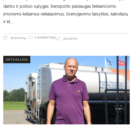
darbo ir poilsio sąlygas, transporto paslaugas teikiančioms
įmonėms keliamus reikalavimus, licencijavimo taisykles, kabotažą
ir kt.
0 KOMENTARŲ
2022-02-09
DALINTIS
AKTUALIJOS