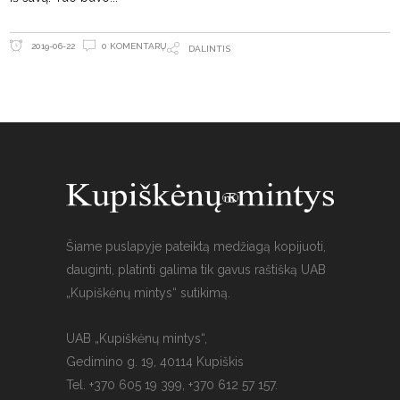
0 KOMENTARŲ
2019-06-22
DALINTIS
Šiame puslapyje pateiktą medžiagą kopijuoti,
dauginti, platinti galima tik gavus raštišką UAB
„Kupiškėnų mintys“ sutikimą.
UAB „Kupiškėnų mintys“,
Gedimino g. 19, 40114 Kupiškis
Tel. +370 605 19 399, +370 612 57 157.