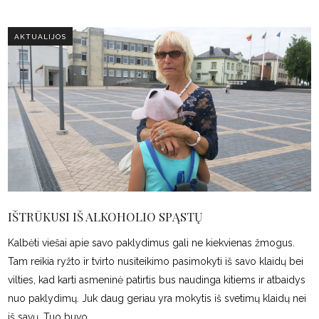
AKTUALIJOS
IŠTRŪKUSI IŠ ALKOHOLIO SPĄSTŲ
Kalbėti viešai apie savo paklydimus gali ne kiekvienas žmogus.
Tam reikia ryžto ir tvirto nusiteikimo pasimokyti iš savo klaidų bei
vilties, kad karti asmeninė patirtis bus naudinga kitiems ir atbaidys
nuo paklydimų. Juk daug geriau yra mokytis iš svetimų klaidų nei
iš savų. Tuo buvo