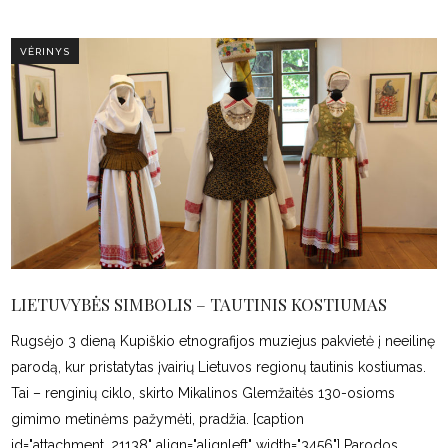
VĖRINYS
LIETUVYBĖS SIMBOLIS – TAUTINIS KOSTIUMAS
Rugsėjo 3 dieną Kupiškio etnografijos muziejus pakvietė į neeilinę
parodą, kur pristatytas įvairių Lietuvos regionų tautinis kostiumas.
Tai – renginių ciklo, skirto Mikalinos Glemžaitės 130-osioms
gimimo metinėms pažymėti, pradžia. [caption
id="attachment_21138" align="alignleft" width="3456"] Parodos