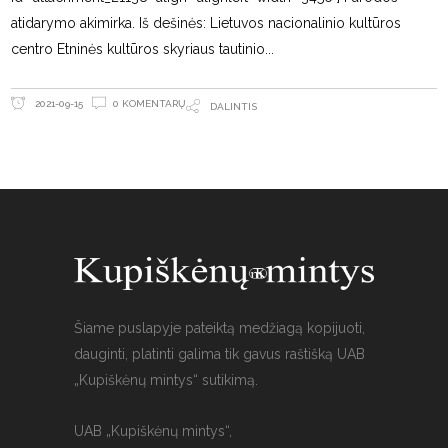
atidarymo akimirka. Iš dešinės: Lietuvos nacionalinio kultūros
centro Etninės kultūros skyriaus tautinio
0 KOMENTARŲ
2021-09-15
DALINTIS
Šiame puslapyje pateiktą medžiagą kopijuoti,
dauginti, platinti galima tik gavus raštišką UAB
„Kupiškėnų mintys“ sutikimą.
UAB „Kupiškėnų mintys“,