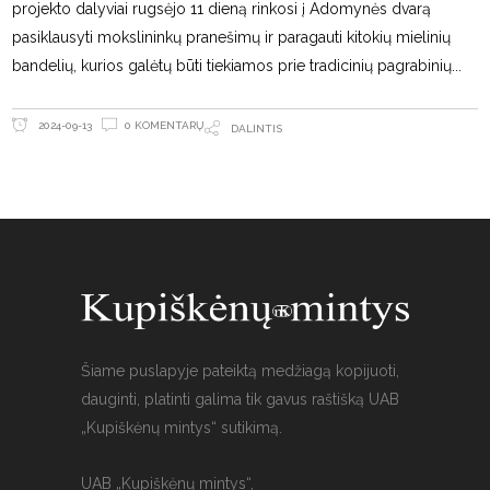
projekto dalyviai rugsėjo 11 dieną rinkosi į Adomynės dvarą
pasiklausyti mokslininkų pranešimų ir paragauti kitokių mielinių
bandelių, kurios galėtų būti tiekiamos prie tradicinių pagrabinių
0 KOMENTARŲ
2024-09-13
DALINTIS
Šiame puslapyje pateiktą medžiagą kopijuoti,
dauginti, platinti galima tik gavus raštišką UAB
„Kupiškėnų mintys“ sutikimą.
UAB „Kupiškėnų mintys“,