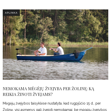
APLINKA
NEMOKAMA MĖGĖJŲ ŽVEJYBA PER ŽOLINĘ: KĄ
REIKIA ŽINOTI ŽVEJAMS?
Mėgėjų žvejybos taisyklėse nustatyta, kad rugpjūčio 15 d., per
Žolinę, visi asmenys gali žvejoti nemokamai, be mėgėjų žvejybos