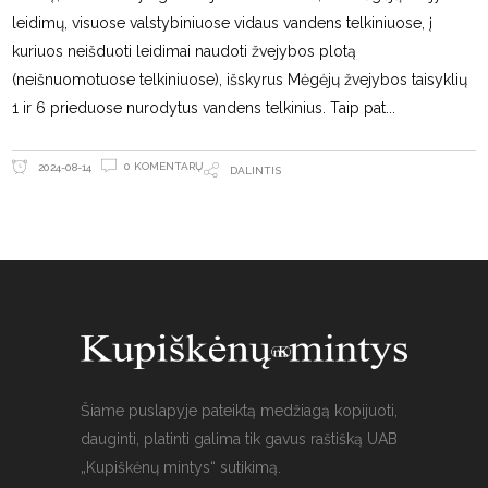
leidimų, visuose valstybiniuose vidaus vandens telkiniuose, į
kuriuos neišduoti leidimai naudoti žvejybos plotą
(neišnuomotuose telkiniuose), išskyrus Mėgėjų žvejybos taisyklių
1 ir 6 prieduose nurodytus vandens telkinius. Taip pat
0 KOMENTARŲ
2024-08-14
DALINTIS
Šiame puslapyje pateiktą medžiagą kopijuoti,
dauginti, platinti galima tik gavus raštišką UAB
„Kupiškėnų mintys“ sutikimą.