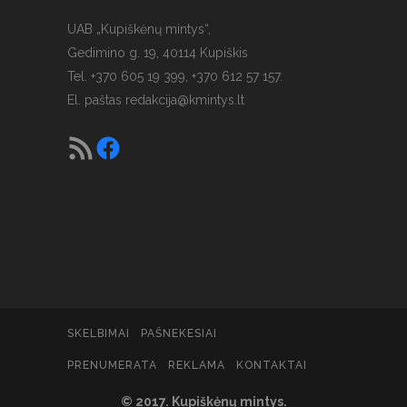
UAB „Kupiškėnų mintys“,
Gedimino g. 19, 40114 Kupiškis
Tel. +370 605 19 399, +370 612 57 157.
El. paštas
redakcija@kmintys.lt
SKELBIMAI
PAŠNEKESIAI
PRENUMERATA
REKLAMA
KONTAKTAI
© 2017. Kupiškėnų mintys.