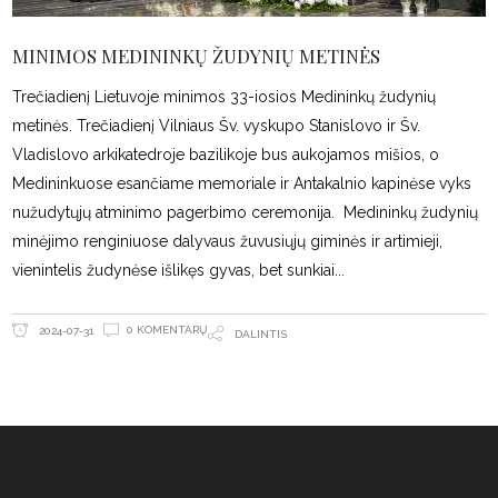
MINIMOS MEDININKŲ ŽUDYNIŲ METINĖS
Trečiadienį Lietuvoje minimos 33-iosios Medininkų žudynių
metinės. Trečiadienį Vilniaus Šv. vyskupo Stanislovo ir Šv.
Vladislovo arkikatedroje bazilikoje bus aukojamos mišios, o
Medininkuose esančiame memoriale ir Antakalnio kapinėse vyks
nužudytųjų atminimo pagerbimo ceremonija. Medininkų žudynių
minėjimo renginiuose dalyvaus žuvusiųjų giminės ir artimieji,
vienintelis žudynėse išlikęs gyvas, bet sunkiai
0 KOMENTARŲ
2024-07-31
DALINTIS