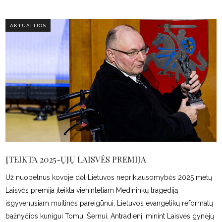
AKTUALIJOS
ĮTEIKTA 2025-ŲJŲ LAISVĖS PREMIJA
Už nuopelnus kovoje dėl Lietuvos nepriklausomybės 2025 metų
Laisvės premija įteikta vieninteliam Medininkų tragediją
išgyvenusiam muitinės pareigūnui, Lietuvos evangelikų reformatų
bažnyčios kunigui Tomui Šernui. Antradienį, minint Laisvės gynėjų