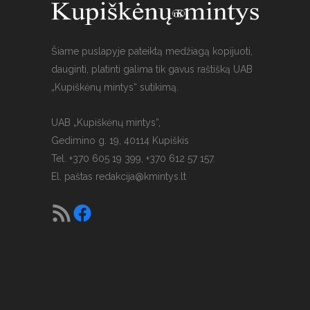
Šiame puslapyje pateiktą medžiagą kopijuoti,
dauginti, platinti galima tik gavus raštišką UAB
„Kupiškėnų mintys“ sutikimą.
UAB „Kupiškėnų mintys“,
Gedimino g. 19, 40114 Kupiškis
Tel. +370 605 19 399, +370 612 57 157.
El. paštas
redakcija@kmintys.lt