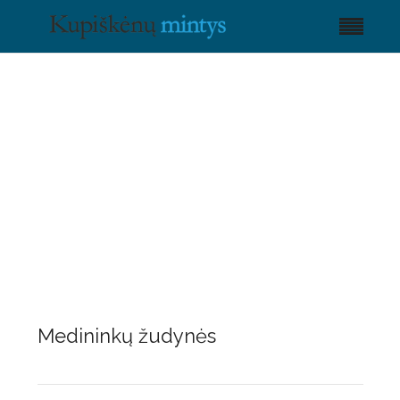
Medininkų žudynės