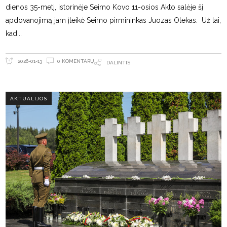
dienos 35-metį, istorinėje Seimo Kovo 11-osios Akto salėje šį
apdovanojimą jam įteikė Seimo pirmininkas Juozas Olekas. Už tai,
kad
0 KOMENTARŲ
2026-01-13
DALINTIS
AKTUALIJOS