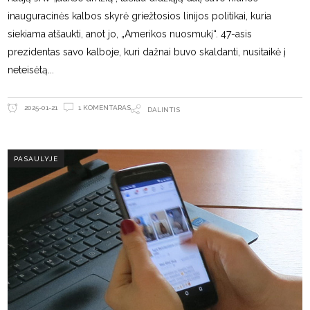
inauguracinės kalbos skyrė griežtosios linijos politikai, kuria
siekiama atšaukti, anot jo, „Amerikos nuosmukį“. 47-asis
prezidentas savo kalboje, kuri dažnai buvo skaldanti, nusitaikė į
neteisėtą
1 KOMENTARAS
2025-01-21
DALINTIS
PASAULYJE