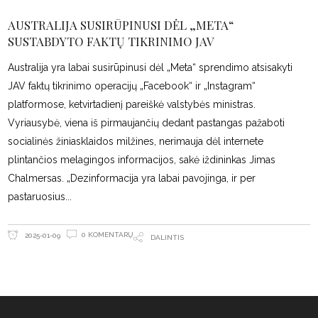
AUSTRALIJA SUSIRŪPINUSI DĖL „META“
SUSTABDYTO FAKTŲ TIKRINIMO JAV
Australija yra labai susirūpinusi dėl „Meta“ sprendimo atsisakyti
JAV faktų tikrinimo operacijų „Facebook“ ir „Instagram“
platformose, ketvirtadienį pareiškė valstybės ministras.
Vyriausybė, viena iš pirmaujančių dedant pastangas pažaboti
socialinės žiniasklaidos milžines, nerimauja dėl internete
plintančios melagingos informacijos, sakė iždininkas Jimas
Chalmersas. „Dezinformacija yra labai pavojinga, ir per
pastaruosius
0 KOMENTARŲ
2025-01-09
DALINTIS