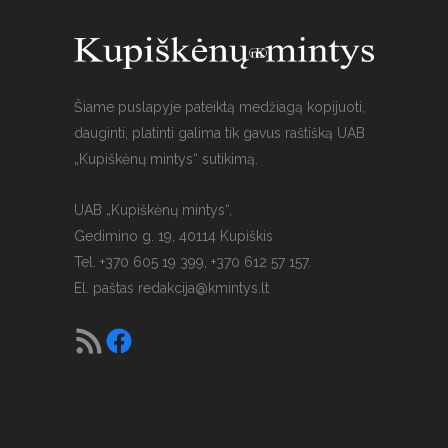
Šiame puslapyje pateiktą medžiagą kopijuoti,
dauginti, platinti galima tik gavus raštišką UAB
„Kupiškėnų mintys“ sutikimą.
UAB „Kupiškėnų mintys“,
Gedimino g. 19, 40114 Kupiškis
Tel. +370 605 19 399, +370 612 57 157.
El. paštas
redakcija@kmintys.lt