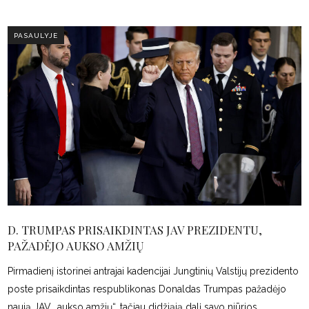
PASAULYJE
D. TRUMPAS PRISAIKDINTAS JAV PREZIDENTU,
PAŽADĖJO AUKSO AMŽIŲ
Pirmadienį istorinei antrajai kadencijai Jungtinių Valstijų prezidento
poste prisaikdintas respublikonas Donaldas Trumpas pažadėjo
naują JAV „aukso amžių“, tačiau didžiąją dalį savo niūrios