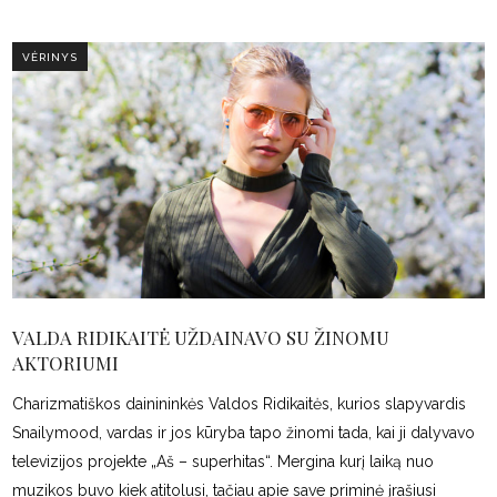
VĖRINYS
VALDA RIDIKAITĖ UŽDAINAVO SU ŽINOMU
AKTORIUMI
Charizmatiškos dainininkės Valdos Ridikaitės, kurios slapyvardis
Snailymood, vardas ir jos kūryba tapo žinomi tada, kai ji dalyvavo
televizijos projekte „Aš – superhitas“. Mergina kurį laiką nuo
muzikos buvo kiek atitolusi, tačiau apie save priminė įrašiusi