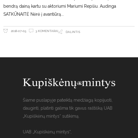
bendrą dainą kartu su aktoriumi Mariumi Repšiu. Audinga
SATKŪNAITĖ Nėrė į avantiūrą
3 KOMENTARAI
2018-07-05
DALINTIS
Šiame puslapyje pateiktą medžiagą kopijuoti,
dauginti, platinti galima tik gavus raštišką UAB
„Kupiškėnų mintys“ sutikimą.
UAB „Kupiškėnų mintys“,