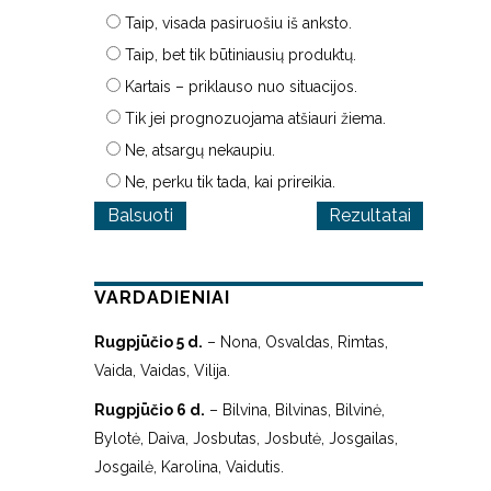
Taip, visada pasiruošiu iš anksto.
Taip, bet tik būtiniausių produktų.
Kartais – priklauso nuo situacijos.
Tik jei prognozuojama atšiauri žiema.
Ne, atsargų nekaupiu.
Ne, perku tik tada, kai prireikia.
Rezultatai
VARDADIENIAI
Rugpjūčio 5 d.
– Nona, Osvaldas, Rimtas,
Vaida, Vaidas, Vilija.
Rugpjūčio 6 d.
– Bilvina, Bilvinas, Bilvinė,
Bylotė, Daiva, Josbutas, Josbutė, Josgailas,
Josgailė, Karolina, Vaidutis.