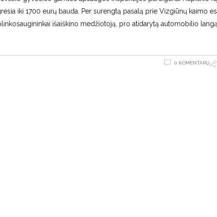
esia iki 1700 eurų bauda. Per surengtą pasalą prie Vizgiūnų kaimo 
inkosaugininkai išaiškino medžiotoją, pro atidarytą automobilio langą
0 KOMENTARŲ