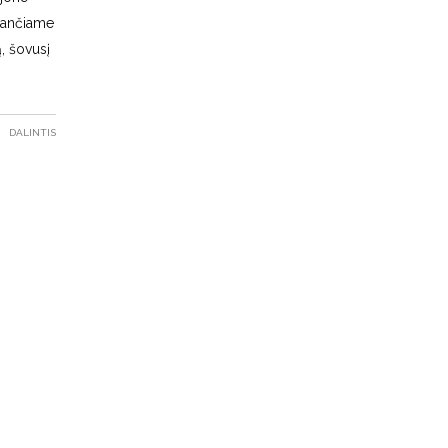
esančiame
, šovusį
DALINTIS