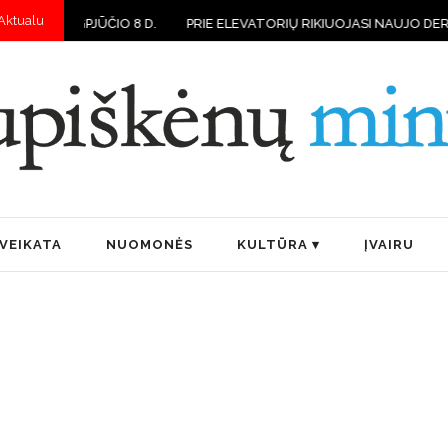
Aktualu
ŪČIO 8 D.
PRIE ELEVATORIŲ RIKIUOJASI NAUJO DERLIAUS VILKST
VEIKATA
NUOMONĖS
KULTŪRA
ĮVAIRU