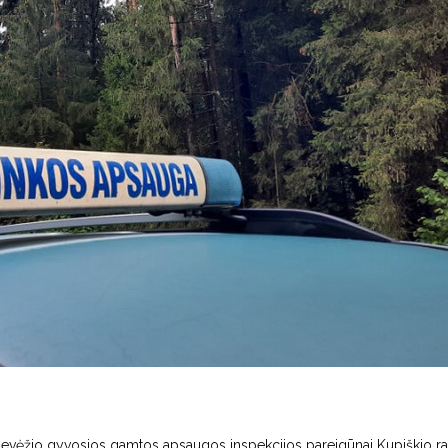
vėžio gyvosios gamtos apsaugos inspekcijos pareigūnai Kupiškio r