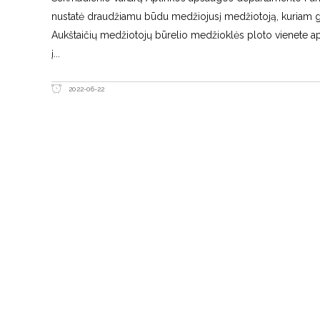
nustatė draudžiamu būdu medžiojusį medžiotoją, kuriam gr
Aukštaičių medžiotojų būrelio medžioklės ploto vienete apl
į
2022-06-22