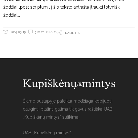
žodžiai „post scriptum“. Į šio teksto antraštę įtraukti lotyniški
žodžiai
5 KOMENTARAI
2019-03-15
DALINTIS
Šiame puslapyje pateiktą medžiagą kopijuoti,
dauginti, platinti galima tik gavus raštišką UAB
„Kupiškėnų mintys“ sutikimą.
UAB „Kupiškėnų mintys“,