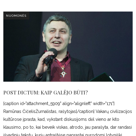
NUOMONĖS
POST DICTUM: KAIP GALĖJO BŪTI?
[caption id="attachment_5909" align="alignleft" width="171"]
Ramūnas ČičelisŽurnalistas, rašytojas[/caption] Vakarų civilizacijos
kultūrose įprasta, kad, vykstant diskusijoms dėl vieno ar kito
klausimo, po to, kai beveik viskas, atrodo, jau parašyta, dar randasi
išvadinių tekstų, kurių antraštėse paprastai nurodomi lotyniški