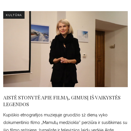
KULTŪRA
AISTĖ STONYTĖ APIE FILMĄ, GIMUSĮ IŠ VAIKYSTĖS
LEGENDOS
Kupiškio etnografijos muziejuje gruodžio 12 dieną vyko
dokumentinio filmo „Mamutų medžioklė“ peržiūra ir susitikimas su
šio filmo režisiere, žurnaliste ir televizijos laidų vedėja Aiste