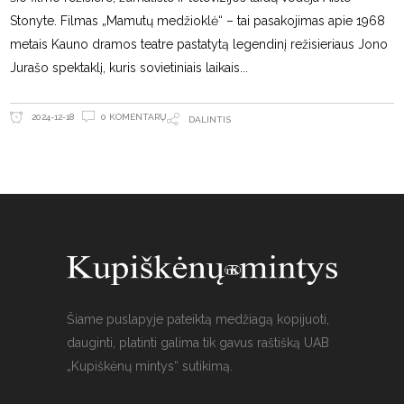
Stonyte. Filmas „Mamutų medžioklė“ – tai pasakojimas apie 1968
metais Kauno dramos teatre pastatytą legendinį režisieriaus Jono
Jurašo spektaklį, kuris sovietiniais laikais
0 KOMENTARŲ
2024-12-18
DALINTIS
Šiame puslapyje pateiktą medžiagą kopijuoti,
dauginti, platinti galima tik gavus raštišką UAB
„Kupiškėnų mintys“ sutikimą.