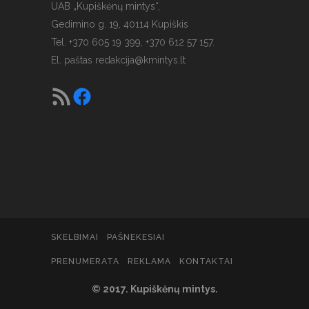
UAB „Kupiškėnų mintys“,
Gedimino g. 19, 40114 Kupiškis
Tel. +370 605 19 399, +370 612 57 157.
El. paštas
redakcija@kmintys.lt
SKELBIMAI
PAŠNEKESIAI
PRENUMERATA
REKLAMA
KONTAKTAI
© 2017. Kupiškėnų mintys.