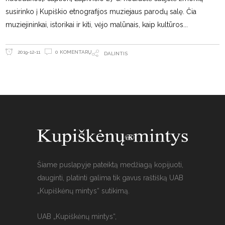
susirinko į Kupiškio etnografijos muziejaus parodų salę. Čia
muziejininkai, istorikai ir kiti, vėjo malūnais, kaip kultūros
0 KOMENTARŲ
2019-12-11
DALINTIS
Šiame puslapyje pateiktą medžiagą kopijuoti,
dauginti, platinti galima tik gavus raštišką UAB
„Kupiškėnų mintys“ sutikimą.
UAB „Kupiškėnų mintys“,