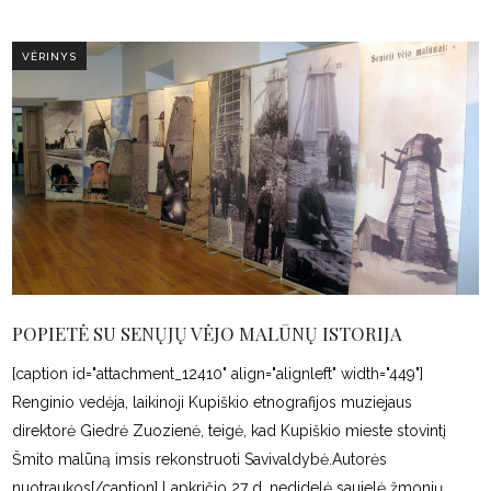
VĖRINYS
POPIETĖ SU SENŲJŲ VĖJO MALŪNŲ ISTORIJA
[caption id="attachment_12410" align="alignleft" width="449"]
Renginio vedėja, laikinoji Kupiškio etnografijos muziejaus
direktorė Giedrė Zuozienė, teigė, kad Kupiškio mieste stovintį
Šmito malūną imsis rekonstruoti Savivaldybė.Autorės
nuotraukos[/caption] Lapkričio 27 d. nedidelė saujelė žmonių