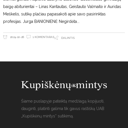
baigę abiturientai – Linas Kantautas, Geistautė Valmaitė ir Auridas
Meškelis, sutikę plačiau papasakoti apie savo pasirinktas
profesijas. Jurga BANIONIENĖ Negirdėta
1 KOMENTARAS
2024-10-26
DALINTIS
Šiame puslapyje pateiktą medžiagą kopijuoti,
dauginti, platinti galima tik gavus raštišką UAB
„Kupiškėnų mintys“ sutikimą.