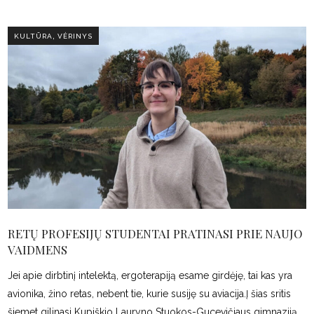
,
KULTŪRA
VĖRINYS
RETŲ PROFESIJŲ STUDENTAI PRATINASI PRIE NAUJO
VAIDMENS
Jei apie dirbtinį intelektą, ergoterapiją esame girdėję, tai kas yra
avionika, žino retas, nebent tie, kurie susiję su aviacija.Į šias sritis
šiemet gilinasi Kupiškio Lauryno Stuokos-Gucevičiaus gimnaziją