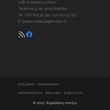
UAB „Kupiškėnų mintys“,
Gedimino g. 19, 40114 Kupiškis
Tel. +370 605 19 399, +370 612 57 157.
El. paštas
redakcija@kmintys.lt
SKELBIMAI
PAŠNEKESIAI
PRENUMERATA
REKLAMA
KONTAKTAI
© 2017. Kupiškėnų mintys.