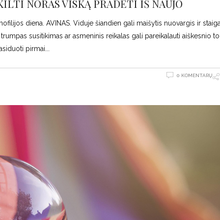
KILTI NORAS VISKĄ PRADĖTI IŠ NAUJO
filijos diena. AVINAS. Viduje šiandien gali maišytis nuovargis ir staig
, trumpas susitikimas ar asmeninis reikalas gali pareikalauti aiškesnio t
asiduoti pirmai
0 KOMENTARŲ