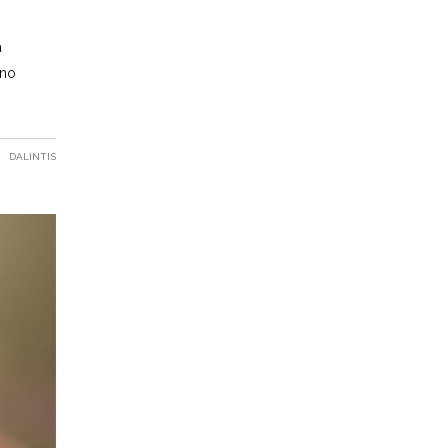
a
ono
DALINTIS