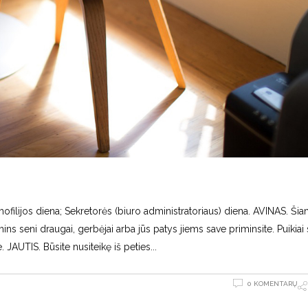
ofilijos diena; Sekretorės (biuro administratoriaus) diena. AVINAS. Šia
imins seni draugai, gerbėjai arba jūs patys jiems save priminsite. Puikiai 
 JAUTIS. Būsite nusiteikę iš peties
0 KOMENTARŲ