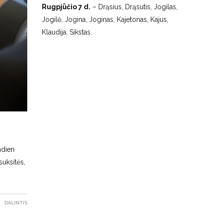
Rugpjūčio 7 d.
– Drąsius, Drąsutis, Jogilas,
Jogilė, Jogina, Joginas, Kajetonas, Kajus,
Klaudija, Sikstas.
ndien
suksitės,
DALINTIS