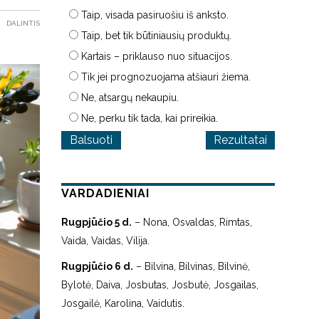
Taip, visada pasiruošiu iš anksto.
DALINTIS
Taip, bet tik būtiniausių produktų.
Kartais – priklauso nuo situacijos.
Tik jei prognozuojama atšiauri žiema.
Ne, atsargų nekaupiu.
Ne, perku tik tada, kai prireikia.
Rezultatai
VARDADIENIAI
Rugpjūčio 5 d.
– Nona, Osvaldas, Rimtas,
Vaida, Vaidas, Vilija.
Rugpjūčio 6 d.
– Bilvina, Bilvinas, Bilvinė,
Bylotė, Daiva, Josbutas, Josbutė, Josgailas,
Josgailė, Karolina, Vaidutis.