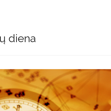
ų diena