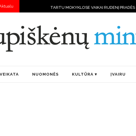
Aktualu
TARTU MOKYKLOSE VAIKAI RUDENĮ PRADĖS MOKYTIS VALDYTI DRO
VEIKATA
NUOMONĖS
KULTŪRA
ĮVAIRU