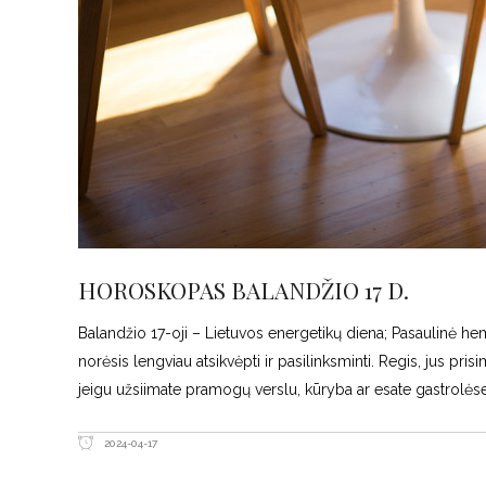
HOROSKOPAS BALANDŽIO 17 D.
Balandžio 17-oji – Lietuvos energetikų diena; Pasaulinė hem
norėsis lengviau atsikvėpti ir pasilinksminti. Regis, jus pris
jeigu užsiimate pramogų verslu, kūryba ar esate gastrolėse.
2024-04-17