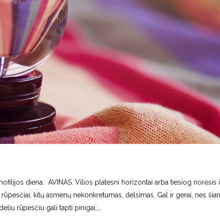
filijos diena. AVINAS. Vilios platesni horizontai arba tiesiog norėsis iš
irūs rūpesčiai, kitų asmenų nekonkretumas, delsimas. Gal ir gerai, nes šia
eliu rūpesčiu gali tapti pinigai,