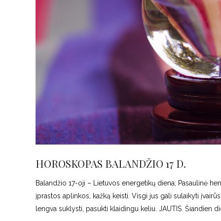
HOROSKOPAS BALANDŽIO 17 D.
Balandžio 17-oji – Lietuvos energetikų diena; Pasaulinė hemo
įprastos aplinkos, kažką keisti. Visgi jus gali sulaikyti įva
lengva suklysti, pasukti klaidingu keliu. JAUTIS. Šiandien did