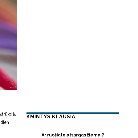
trūkti iš
KMINTYS KLAUSIA
ndien
Ar ruošiate atsargas žiemai?