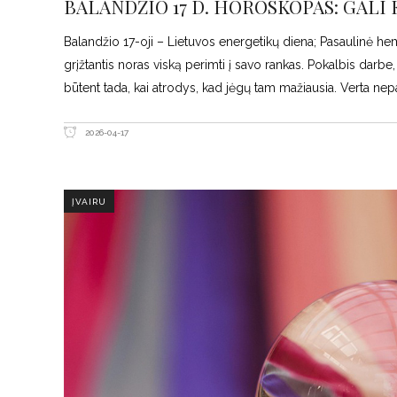
BALANDŽIO 17 D. HOROSKOPAS: GALI 
Balandžio 17-oji – Lietuvos energetikų diena; Pasaulinė hemo
grįžtantis noras viską perimti į savo rankas. Pokalbis darbe
būtent tada, kai atrodys, kad jėgų tam mažiausia. Verta nep
2026-04-17
ĮVAIRU