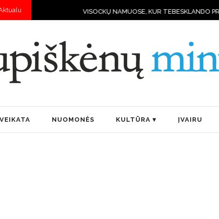
Aktualu
VISOCKŲ NAMUOSE, KUR TEBESKLANDO PRIEŠKARIO DVASIA IR 
VEIKATA
NUOMONĖS
KULTŪRA
ĮVAIRU