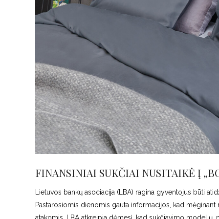
FINANSINIAI SUKČIAI NUSITAIKĖ Į „
Lietuvos bankų asociacija (LBA) ragina gyventojus būti ati
Pastarosiomis dienomis gauta informacijos, kad mėginant re
atakomis. LBA atkreipia dėmesį, kad sukčiavimo modelių,