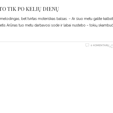
TO TIK PO KELIŲ DIENŲ
melodingas, bet tvirtas moteriškas balsas. – Ar šiuo metu galite kalbėt
metis Arūnas tuo metu darbavosi sode ir labai nustebo – tokių skambuč
0 KOMENTARŲ