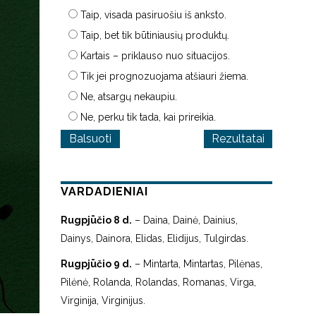
Taip, visada pasiruošiu iš anksto.
Taip, bet tik būtiniausių produktų.
Kartais – priklauso nuo situacijos.
Tik jei prognozuojama atšiauri žiema.
Ne, atsargų nekaupiu.
Ne, perku tik tada, kai prireikia.
Rezultatai
VARDADIENIAI
Rugpjūčio 8 d.
– Daina, Dainė, Dainius,
Dainys, Dainora, Elidas, Elidijus, Tulgirdas.
Rugpjūčio 9 d.
– Mintarta, Mintartas, Pilėnas,
Pilėnė, Rolanda, Rolandas, Romanas, Virga,
Virginija, Virginijus.