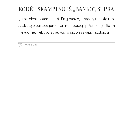
KODĖL SKAMBINO IŠ „BANKO“, SUPRA
„Laba diena, skambinu iš Jūsų banko, – ragelyje pasigirdo 
sąskaitoje pastebėjome įtartinų operacijų.“ Atsiliepęs 60-
niekuomet nebuvo sulaukęs, o savo sąskaita naudojosi
2022-09-28