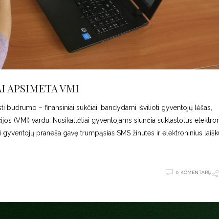
AI APSIMETA VMI
i budrumo – finansiniai sukčiai, bandydami išvilioti gyventojų lėšas,
os (VMI) vardu. Nusikaltėliai gyventojams siunčia suklastotus elektron
 gyventojų praneša gavę trumpąsias SMS žinutes ir elektroninius laišk
0 KOMENTARŲ