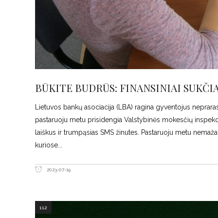
BŪKITE BUDRŪS: FINANSINIAI SUKČI
Lietuvos bankų asociacija (LBA) ragina gyventojus neprarast
pastaruoju metu prisidengia Valstybinės mokesčių inspekcij
laiškus ir trumpąsias SMS žinutes. Pastaruoju metu nemažai
kuriose
2023-07-19
112