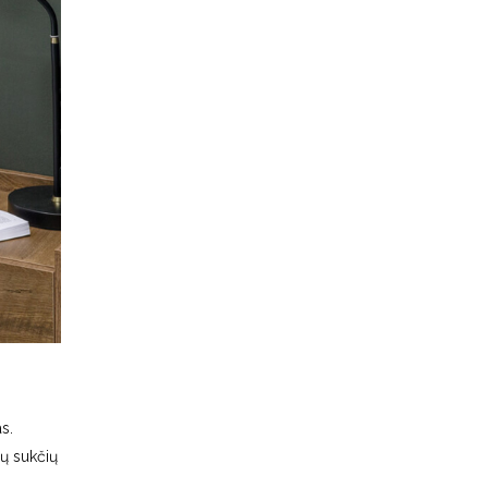
s.
ių sukčių