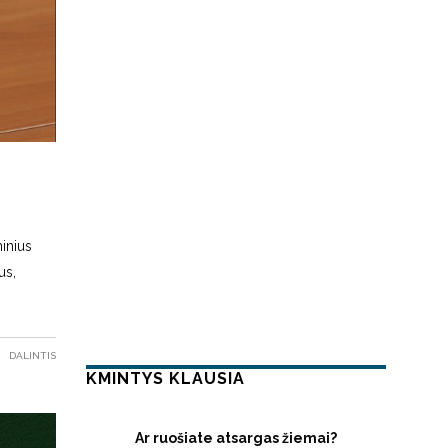
inius
us,
DALINTIS
KMINTYS KLAUSIA
Ar ruošiate atsargas žiemai?