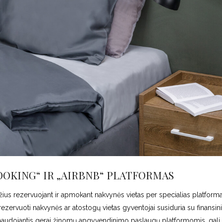
BOOKING“ IR „AIRBNB“ PLATFORMAS
džius rezervuojant ir apmokant nakvynės vietas per specialias platforma
zervuoti nakvynės ar atostogų vietas gyventojai susiduria su finansin
 naudojantis gerai žinomų apgyvendinimo paslaugų platformomis, gali