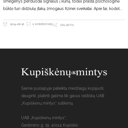
smegenys perduoda signalus į kūną, todėl prasta psichologinė
būklė turi didžiulę įtaką žmogaus fizinei sveikatai. Apie tai, kodėl
0 KOMENTARŲ
2024-08-16
DALINTIS
Šiame puslapyje pateiktą medžiagą kopijuoti,
dauginti, platinti galima tik gavus raštišką UAB
„Kupiškėnų mintys“ sutikimą.
UAB „Kupiškėnų mintys“,
Gedimino g. 19, 40114 Kupiškis