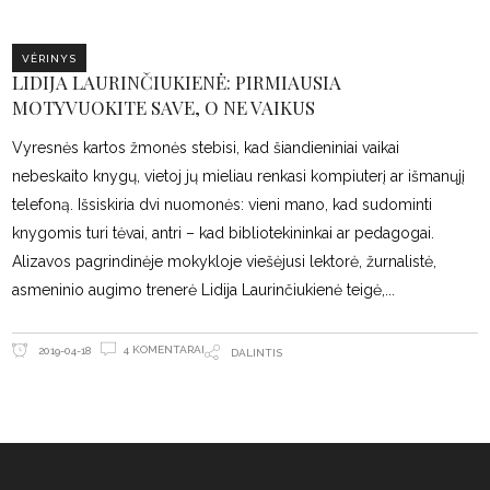
VĖRINYS
LIDIJA LAURINČIUKIENĖ: PIRMIAUSIA
MOTYVUOKITE SAVE, O NE VAIKUS
Vyresnės kartos žmonės stebisi, kad šiandieniniai vaikai
nebeskaito knygų, vietoj jų mieliau renkasi kompiuterį ar išmanųjį
telefoną. Išsiskiria dvi nuomonės: vieni mano, kad sudominti
knygomis turi tėvai, antri – kad bibliotekininkai ar pedagogai.
Alizavos pagrindinėje mokykloje viešėjusi lektorė, žurnalistė,
asmeninio augimo trenerė Lidija Laurinčiukienė teigė,
4 KOMENTARAI
2019-04-18
DALINTIS