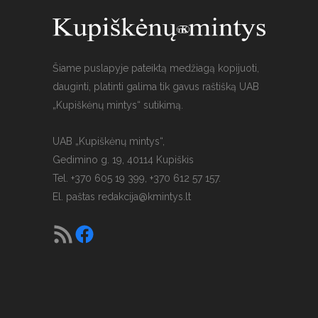
Šiame puslapyje pateiktą medžiagą kopijuoti,
dauginti, platinti galima tik gavus raštišką UAB
„Kupiškėnų mintys“ sutikimą.
UAB „Kupiškėnų mintys“,
Gedimino g. 19, 40114 Kupiškis
Tel. +370 605 19 399, +370 612 57 157.
El. paštas
redakcija@kmintys.lt