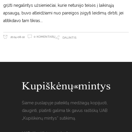
grįžti negalintys užsieniečiai, kurie neturėjo teisės į laikinąją
apsaugą, buvo atleidžiami nuo pareigos įsigyti leidimą dirbti, jei
atitikdavo tam tikras
0 KOMENTARŲ
2024-08-10
DALINTIS
Šiame puslapyje pateiktą medžiagą kopijuoti,
dauginti, platinti galima tik gavus raštišką UAB
„Kupiškėnų mintys“ sutikimą.