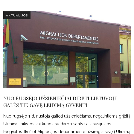
AKTUALIJOS
NUO RUGSĖJO UŽSIENIEČIAI DIRBTI LIETUVOJE
GALĖS TIK GAVĘ LEIDIMĄ GYVENTI
Nuo rugsėjo 1 d. nustoja galioti užsieniečiams, negalintiems grįžti į
Ukrainą, taikytos kai kurios su darbo santykiais susijusios
lengvatos. Iki šiol Migracijos departamente užsiregistravę į Ukrainą