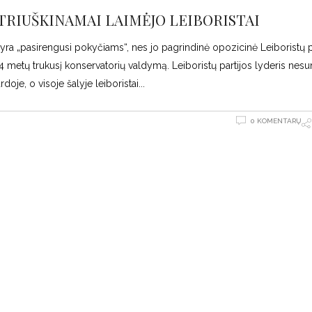
TRIUŠKINAMAI LAIMĖJO LEIBORISTAI
ja yra „pasirengusi pokyčiams“, nes jo pagrindinė opozicinė Leiboristų p
14 metų trukusį konservatorių valdymą. Leiboristų partijos lyderis nesu
oje, o visoje šalyje leiboristai
0 KOMENTARŲ