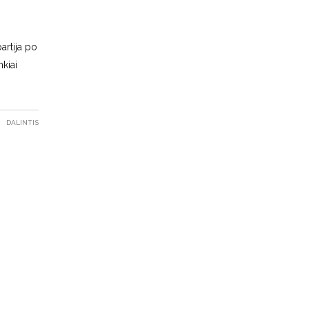
artija po
nkiai
DALINTIS