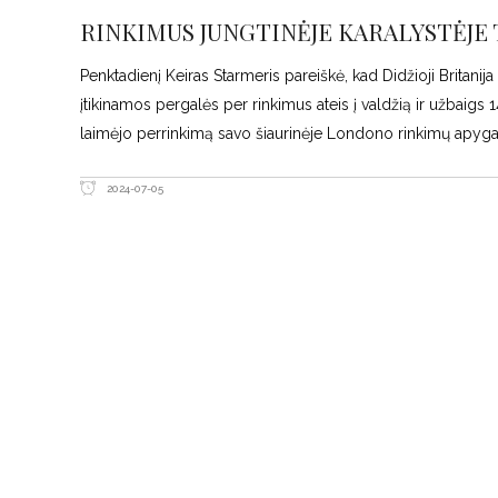
RINKIMUS JUNGTINĖJE KARALYSTĖJE 
Penktadienį Keiras Starmeris pareiškė, kad Didžioji Britani
įtikinamos pergalės per rinkimus ateis į valdžią ir užbaigs 
laimėjo perrinkimą savo šiaurinėje Londono rinkimų apygard
2024-07-05