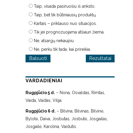
Taip, visada pasiruošiu iš anksto.
Taip, bet tik būtiniausių produktų.
Kartais – priklauso nuo situacijos.
Tik jei prognozuojama atšiauri žiema.
Ne, atsargų nekaupiu.
Ne, perku tik tada, kai prireikia.
Rezultatai
VARDADIENIAI
Rugpjūčio 5 d.
– Nona, Osvaldas, Rimtas,
Vaida, Vaidas, Vilija.
Rugpjūčio 6 d.
– Bilvina, Bilvinas, Bilvinė,
Bylotė, Daiva, Josbutas, Josbutė, Josgailas,
Josgailė, Karolina, Vaidutis.