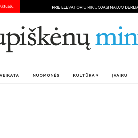
Aktualu
PRIE ELEVATORIŲ RIKIUOJASI NAUJO DERLIAUS VILKSTINĖS
VEIKATA
NUOMONĖS
KULTŪRA
ĮVAIRU